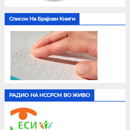
Список На Брајови Книги
РАДИО НА НССРСМ ВО ЖИВО