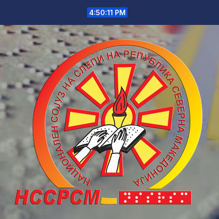
Skip
4:50:11 PM
to
content