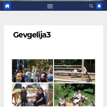
Gevgelija3
4
8
7
9