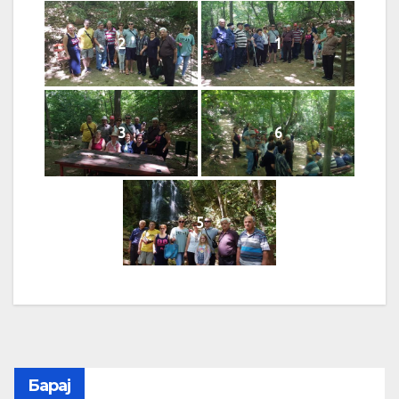
2
1
3
6
5
Барај