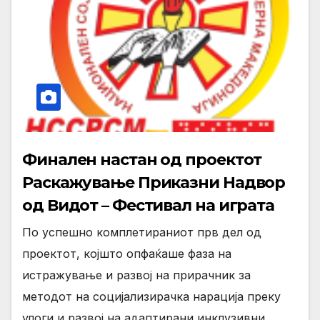
Финален настан од проектот
Раскажување Приказни Надвор
од Видот – Фестивал на играта
По успешно комплетираниот прв дел од
проектот, којшто опфаќаше фаза на
истражување и развој на прирачник за
методот на социјализирачка нарација преку
улоги и развој на адаптирани инклузивни