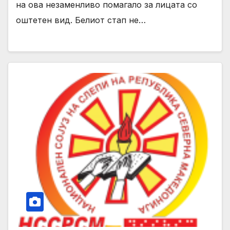
на ова незаменливо помагало за лицата со
оштетен вид. Белиот стап не…