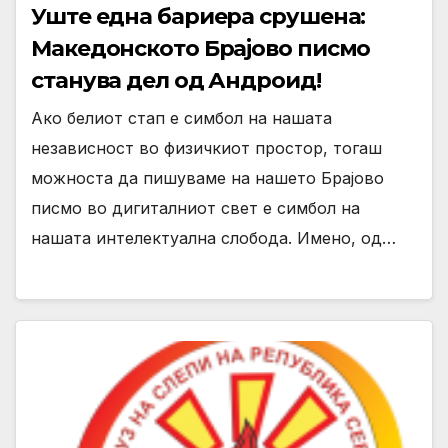
Уште една бариера срушена:
Македонското Брајово писмо
станува дел од Андроид!
Ако белиот стап е симбол на нашата
независност во физичкиот простор, тогаш
можноста да пишуваме на нашето Брајово
писмо во дигиталниот свет е симбол на
нашата интелектуална слобода. Имено, од…