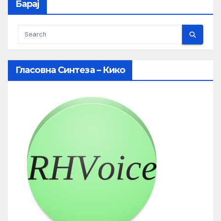
Барај
Гласовна Синтеза – Кико