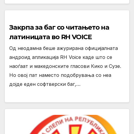
Закрпа за баг со читањето на
латиницата во RH VOICE
Од неодамна беше ажурирана официјалната
андроид апликација RH Voice каде што се
наоѓаат и македонските гласови Кико и Сузе.
Но овој пат наместо подобрувања со неа
дојде еден софтверски баг,…