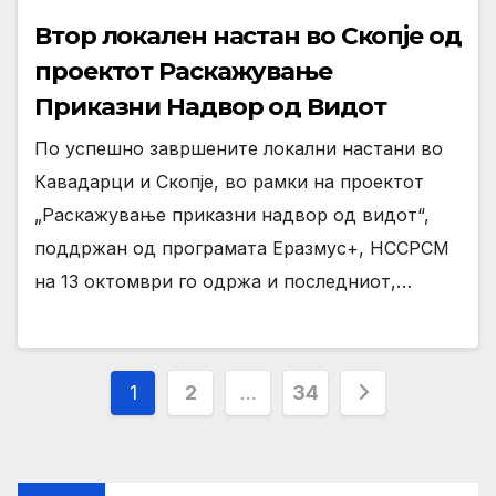
Втор локален настан во Скопје од
проектот Раскажување
Приказни Надвор од Видот
По успешно завршените локални настани во
Кавадарци и Скопје, во рамки на проектот
„Раскажување приказни надвор од видот“,
поддржан од програмата Еразмус+, НССРСМ
на 13 октомври го одржа и последниот,…
Posts
1
2
…
34
pagination