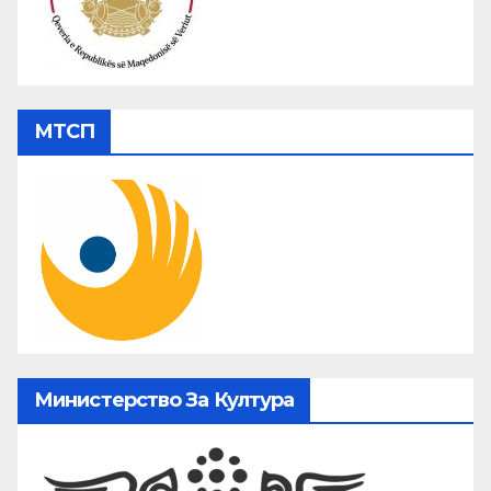
МТСП
Министерство За Култура