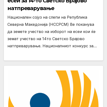
есеи за 14-то Светско Брајово
натпреварување
Национален сојуз на слепи на Република
Северна Македонија (НССРСМ) Ве поканува
да земете учество на изборот на есеи кои ќе
земат учество на 14то Светско Брајово
натпреварување. Националниот конкурс за…