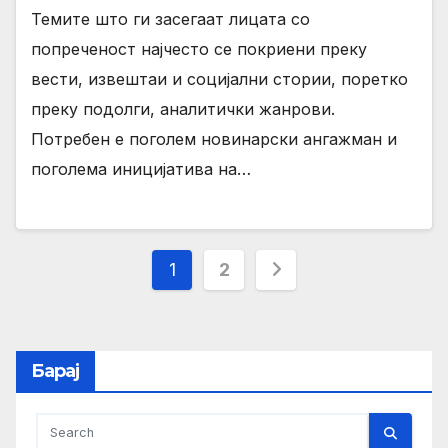
Темите што ги засегаат лицата со
попреченост најчесто се покриени преку
вести, извештаи и социјални стории, поретко
преку подолги, аналитички жанрови.
Потребен е поголем новинарски ангажман и
поголема иницијатива на…
Posts
1
2
pagination
Барај