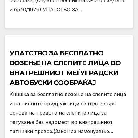
сообраќај (Службен весник на СРМ бр.38/1966
и бр.10/1979) УПАТСТВО ЗА…
УПАТСТВО ЗА БЕСПЛАТНО
ВОЗЕЊЕ НА СЛЕПИТЕ ЛИЦА ВО
ВНАТРЕШНИОТ МЕЃУГРАДСКИ
АВТОБУСКИ СООБРАЌАЈ
Книшка за бесплатно возење на слепите лица
и на нивните придружници се издава врз
основа на правото на слепите лица за
патување без надомест во внатрешниот
патнички превоз.(Закон за изменуавње…