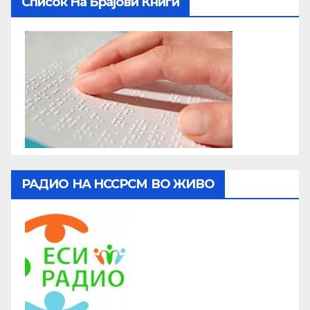
Список На Брајови Книги
РАДИО НА НССРСМ ВО ЖИВО