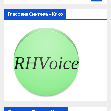
Гласовна Синтеза – Кико