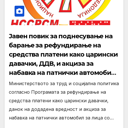
Jавен повик за поднесување на
барање за рефундирање на
средства платени како царински
давачки, ДДВ, и акциза за
набавка на патнички автомобил
за 2021 година
Министерството за труд и социјална политика
согласно Програмата за рефундирање на
средства платени како царински давачки,
данок на додадена вредност и акциза за
набавка на патнички автомобил за лица со…