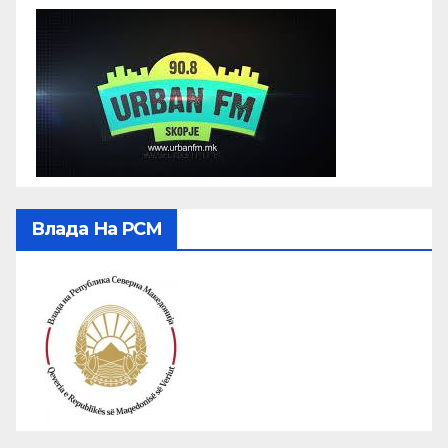
Влада На РСМ