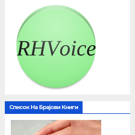
Список На Брајови Книги