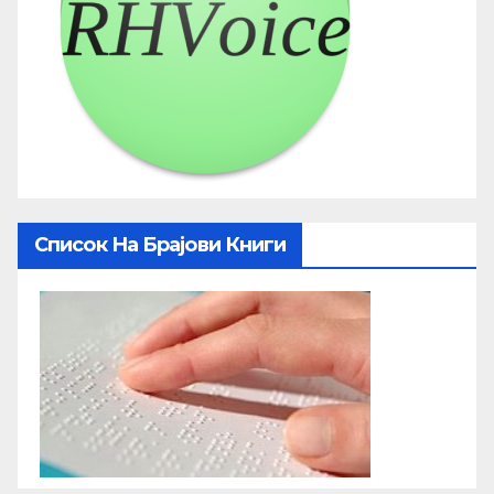
Список На Брајови Книги