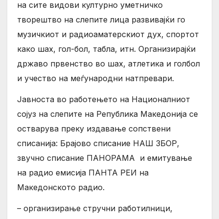
на сите видови културно уметничко
творештво на слепите лица развивајќи го
музичкиот и радиоаматерскиот дух, спортот
како шах, гол-бол, табла, итн. Организирајќи
државо првенство во шах, атлетика и голбол
и учество на меѓународни натпревари.
Јавноста во работењето на Националниот
сојуз на слепите на Република Македонија се
остварува преку издавање сопствени
списанија: Брајово списание НАШ ЗБОР,
звучно списание ПАНОРАМА и емитување
на радио емисија ПАНТА РЕИ на
Македонското радио.
– организирање стручни работилници,