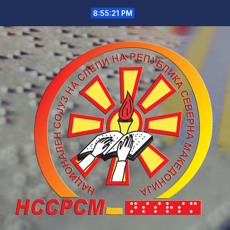
Skip
8:55:21 PM
to
content