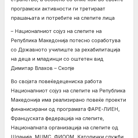
програмски активности ги третираат
прашањата и потребите на слепите лица
– Националниот сојуз на слепите на
Република Македонија потесно соработува
со Државното училиште за рехабилитација
на деца и младинци со оштетен вид
Димитар Влахов – Скопје
Во својата повеќедецениска работа
Националниот сојуз на слепите на Република
Македонија има реализирано повеќе проекти
финанисирани од програмата ФАРЕ-ЛИЕН,
Француската федерација на слепите,
Националната организација на слепите од
Шпанија, МЦМС, ФИООМ, Католички служби