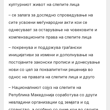
културниот живот на слепите лица
– се залага за доследно спроведување на
сите усвоени меѓународни акти кои се
однесуваат за остарување на човековите и
компензационите права на слепите лица
– покренува и поддржува граѓански
иницијативи за измени и дополнување на
постојаните законски прописи и донесување
нови со цел за поквалитетни решенија во
однос на правата на слепите лица и друго
– Националниот сојуз на слепите на
Република Македонија соработува со други
невладини организации од земјата и од
странство, а особено со оние кои во своите