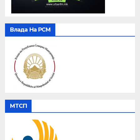
Влада На РСМ
МТСП