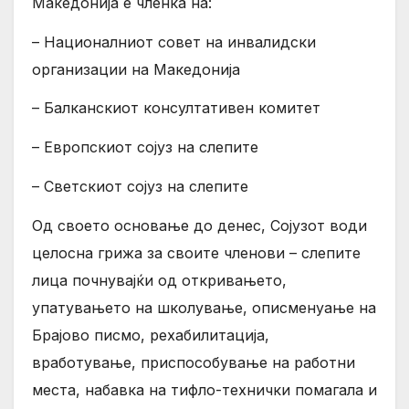
Македонија е членка на:
– Националниот совет на инвалидски
организации на Македонија
– Балканскиот консултативен комитет
– Европскиот сојуз на слепите
– Светскиот сојуз на слепите
Од своето основање до денес, Сојузот води
целосна грижа за своите членови – слепите
лица почнувајќи од откривањето,
упатувањето на школување, описменуање на
Брајово писмо, рехабилитација,
вработување, приспособување на работни
места, набавка на тифло-технички помагала и