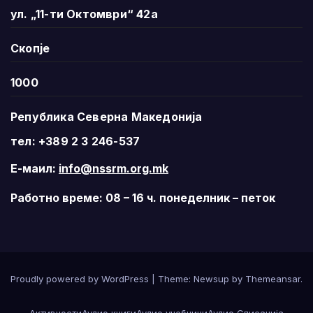
ул. „11-ти Октомври“ 42а
Скопје
1000
Република Северна Македонија
тел: +389 2 3 246-537
Е-маил:
info@nssrm.org.mk
Работно време: 08 – 16 ч. понеделник – петок
Proudly powered by WordPress
|
Theme:
Newsup
by
Themeansar
.
Активности
Аудио книги
Аудио учебници
Аудио Списанија