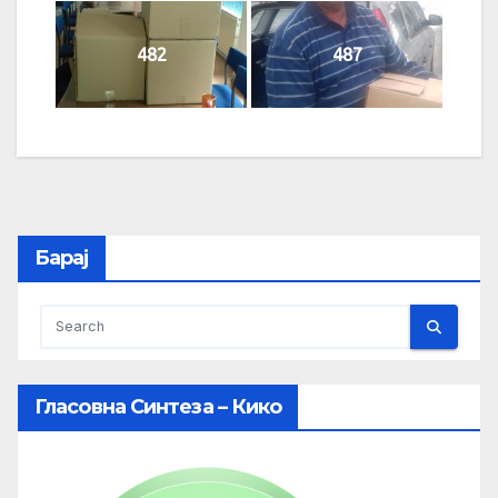
482
487
Барај
Гласовна Синтеза – Кико