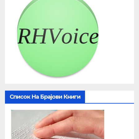
Список На Брајови Книги