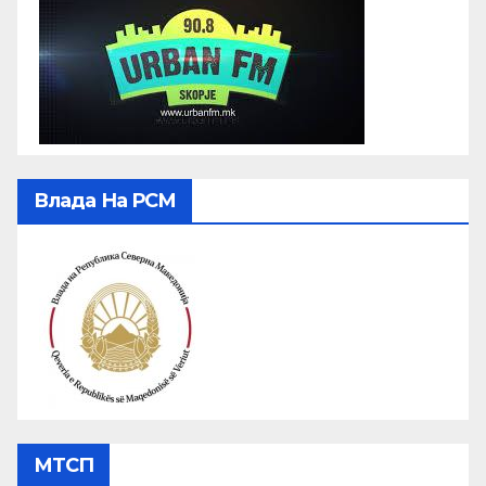
Влада На РСМ
МТСП