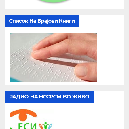
Список На Брајови Книги
РАДИО НА НССРСМ ВО ЖИВО