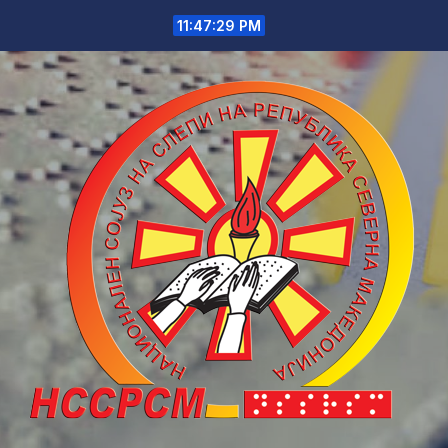
Skip
11:47:29 PM
to
content