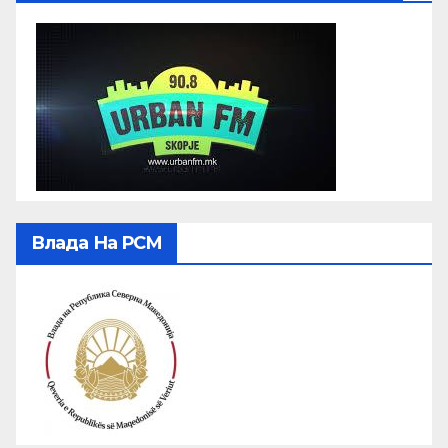
Влада На РСМ