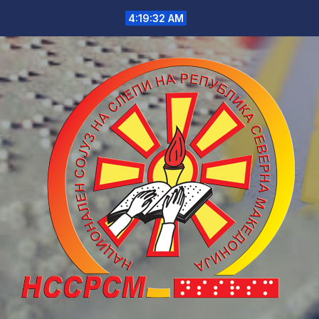
Skip
4:19:32 AM
to
content