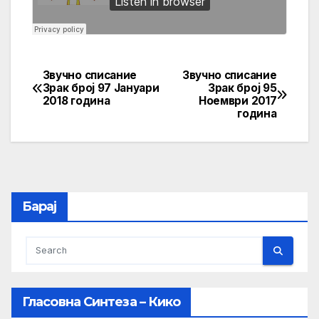
Звучно списание
Звучно списание
Post
Зрак број 97 Јануари
Зрак број 95
2018 година
Ноември 2017
navigation
година
Барај
Гласовна Синтеза – Кико