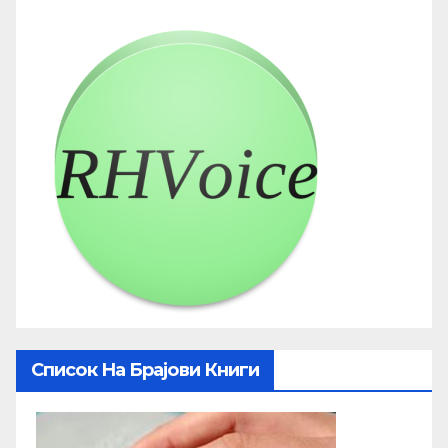
Список На Брајови Книги