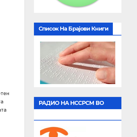
Список На Брајови Книги
етен
та
РАДИО НА НССРСМ ВО
ата
ЖИВО