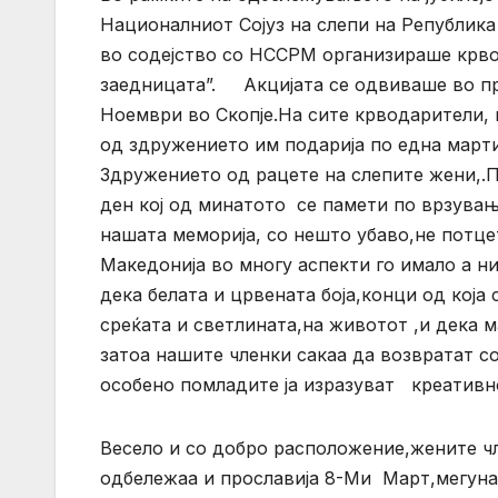
Националниот Сојуз на слепи на Република
во содејство со НССРМ организираше крвод
заедницата”. Акцијата се одвиваше во пр
Ноември во Скопје.На сите крводарители, к
од здружението им подарија по една март
Здружението од рацете на слепите жени,.П
ден кој од минатото се памети по врзување
нашата меморија, со нешто убаво,не потце
Македонија во многу аспекти го имало а н
дека белата и црвената боја,конци од која 
среќата и светлината,на животот ,и дека
затоа нашите членки сакаа да возвратат с
особено помладите ја изразуват креативн
Весело и со добро расположение,жените ч
одбележаа и прославија 8-Ми Март,мегуна