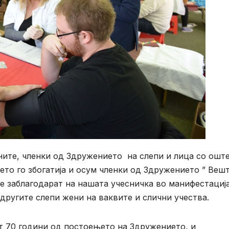
ите, членки од Здружението на слепи и лица со ошт
ето го збогатија и осум членки од Здружението ” Веш
 се заблагодарат на нашата учесничка во манифестациј
 другите слепи жени на ваквите и слични учества.
т 70 години од постоењето на Здружението, и