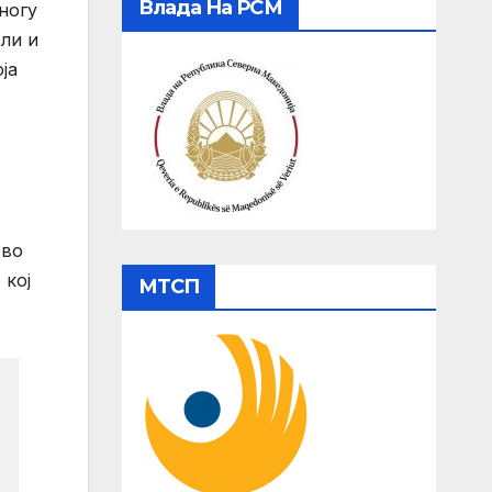
Влада На РСМ
ногу
ли и
ја
 во
 кој
МТСП