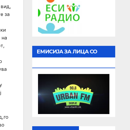
 вид,
е за
нки
 на
т,
ЕМИСИЈА ЗА ЛИЦА СО
о
ОШТЕТЕН ВИД
ува
у
ј
д,го
во