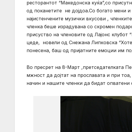
ресторантот “Македонска куќа”,со присутн
од поканетите не дојдоа.Со богато мени и
најистенчените музички вкусови , членкит
членка беше израдувана со скромен подаро
присуство на членовите од Лајонс клубот “
цеде, новели од Снежана Липковска “Хоте
понесена, баш од пријатните емоции им по
Во пресрет на 8-Март ,претседателката Пе
мжност да дојтат на прославата и при тоа
начин и нашите членки да бидат опватени