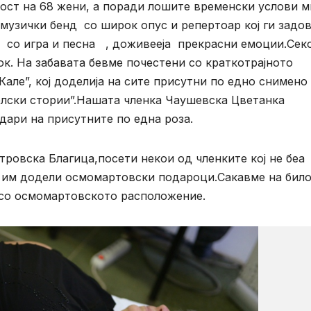
ост на 68 жени, а поради лошите временски услови м
 музички бенд со широк опус и репертоар кој ги задов
е со игра и песна , доживееја прекрасни емоции.Секо
к. На забавата бевме почестени со краткотрајното
Кале”, кој доделија на сите присутни по едно снимено
лски стории”.Нашата членка Чаушевска Цветанка
дари на присутните по една роза.
тровска Благица,посети некои од членките кој не беа
, им додели осмомартовски подароци.Сакавме на било
 со осмомартовското расположение.