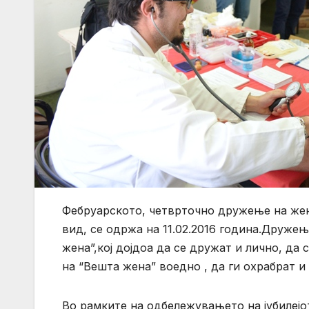
Фебруарското, четврточно дружење на жен
вид, се одржа на 11.02.2016 година.Дружењ
жена”,кој дојдоа да се дружат и лично, да
на “Вешта жена” воедно , да ги охрабрат и
Во рамките на одбележувањето на јубилејо