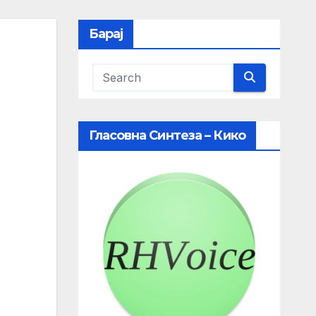
Барај
Гласовна Синтеза – Кико