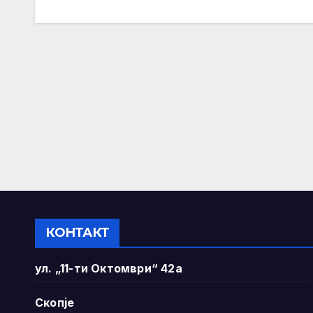
navigation
КОНТАКТ
ул. „11-ти Октомври“ 42а
Скопје