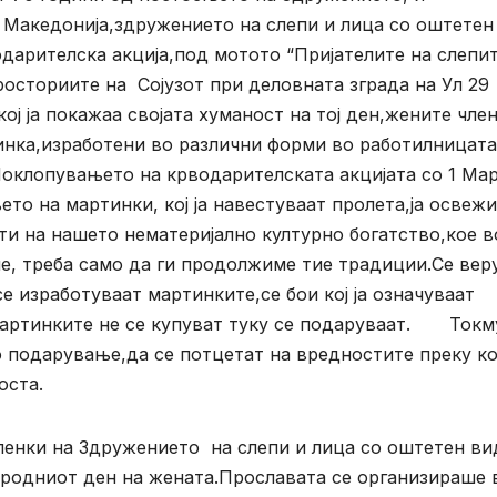
 Македонија,здружението на слепи и лица со оштетен
арителска акција,под мотото “Пријателите на слепит
осториите на Сојузот при деловната зграда на Ул 29
ој ја покажаа својата хуманост на тој ден,жените чле
инка,изработени во различни форми во работилницата
оклопувањето на крводарителската акцијата со 1 Мар
то на мартинки, кој ја навестуваат пролета,ја освежи
ти на нашето нематеријално културно богатство,кое в
ие, треба само да ги продолжиме тие традиции.Се вер
се изработуваат мартинките,се бои кој ја означуваат
 мартинките не се купуват туку се подаруваат. Токм
о подарување,да се потцетат на вредностите преку ко
оста.
ленки на Здружението на слепи и лица со оштетен ви
родниот ден на жената.Прославата се организираше 