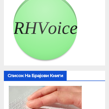
Список На Брајови Книги