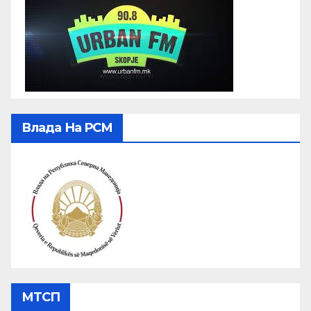
Влада На РСМ
МТСП