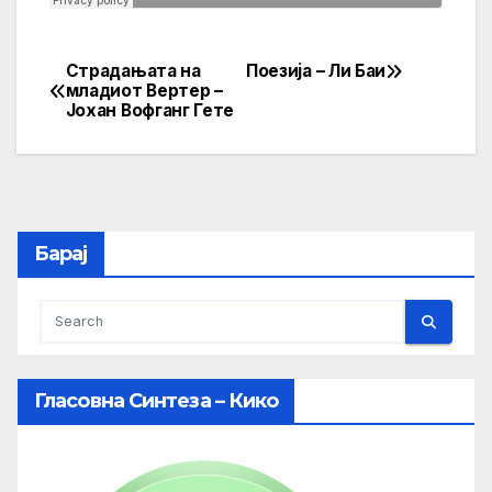
Страдањата на
Поезија – Ли Баи
Post
младиот Вертер –
Јохан Вофганг Гете
navigation
Барај
Гласовна Синтеза – Кико