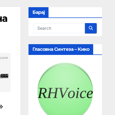
Барај
на
Гласовна Синтеза – Кико