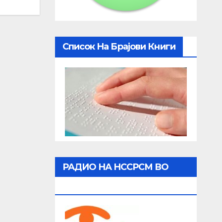
Список На Брајови Книги
РАДИО НА НССРСМ ВО
ЖИВО