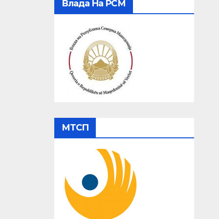
Влада На РСМ
МТСП