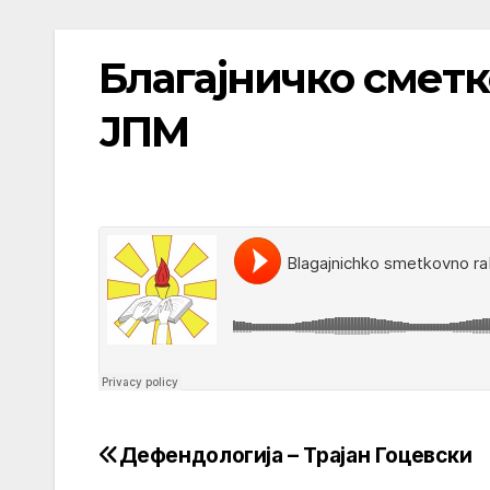
Благајничко смет
ЈПМ
Дефендологија – Трајан Гоцевски
Post