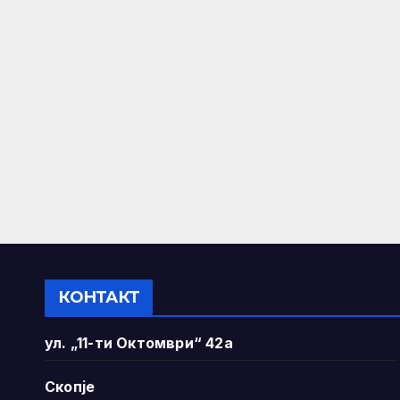
КОНТАКТ
ул. „11-ти Октомври“ 42а
Скопје