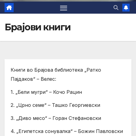
Брајови книги
Книги во Брајова библиотека „Ратко
Пајдаков“ – Велес:
1. „Бели мугри“ – Кочо Рацин
2. „Црно семе“ – Ташко Георгиевски
3. „Диво месо“ – Горан Стефановски
4. „Египетска сонувалка“ – Божин Павловски