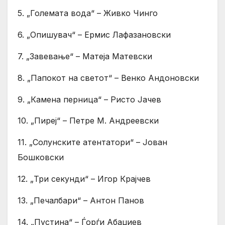
5. „Големата вода“ – Живко Чинго
6. „Опишувач“ – Ермис Лафазановски
7. „Завевање“ – Матеја Матевски
8. „Папокот на светот“ – Венко Андоновски
9. „Камена перница“ – Ристо Јачев
10. „Пиреј“ – Петре М. Андреевски
11. „Солунските атентатори“ – Јован
Бошковски
12. „Три секунди“ – Игор Крајчев
13. „Печалбари“ – Антон Панов
14. „Пустина“ – Ѓорѓи Абаџиев