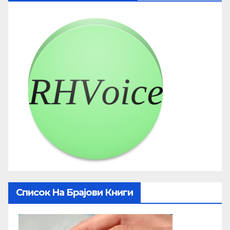
Список На Брајови Книги