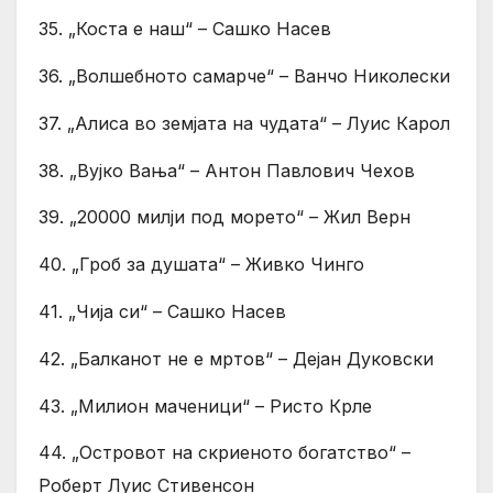
35. „Коста е наш“ – Сашко Насев
36. „Волшебното самарче“ – Ванчо Николески
37. „Алиса во земјата на чудата“ – Луис Карол
38. „Вујко Вања“ – Антон Павлович Чехов
39. „20000 милји под морето“ – Жил Верн
40. „Гроб за душата“ – Живко Чинго
41. „Чија си“ – Сашко Насев
42. „Балканот не е мртов“ – Дејан Дуковски
43. „Милион маченици“ – Ристо Крле
44. „Островот на скриеното богатство“ –
Роберт Луис Стивенсон