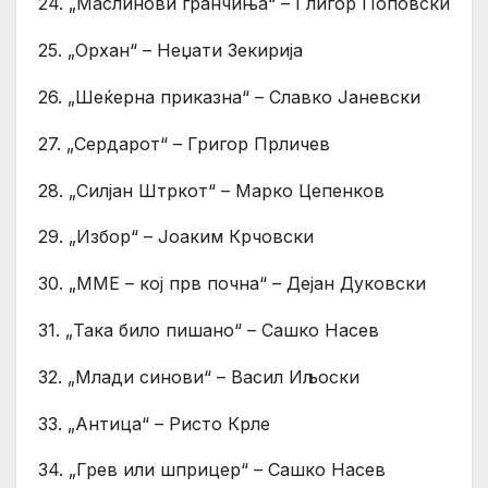
24. „Маслинови гранчиња“ – Глигор Поповски
25. „Орхан“ – Неџати Зекирија
26. „Шеќерна приказна“ – Славко Јаневски
27. „Сердарот“ – Григор Прличев
28. „Силјан Штркот“ – Марко Цепенков
29. „Избор“ – Јоаким Крчовски
30. „ММЕ – кој прв почна“ – Дејан Дуковски
31. „Така било пишано“ – Сашко Насев
32. „Млади синови“ – Васил Иљоски
33. „Антица“ – Ристо Крле
34. „Грев или шприцер“ – Сашко Насев