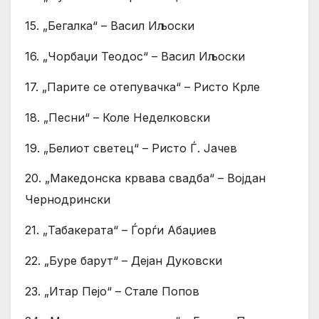
15. „Бегалка“ – Васил Иљоски
16. „Чорбаџи Теодос“ – Васил Иљоски
17. „Парите се отепувачка“ – Ристо Крле
18. „Песни“ – Коле Неделковски
19. „Белиот светец“ – Ристо Ѓ. Јачев
20. „Македонска крвава свадба“ – Војдан
Чернодрински
21. „Табакерата“ – Ѓорѓи Абаџиев
22. „Буре барут“ – Дејан Дуковски
23. „Итар Пејо“ – Стале Попов