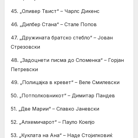
45. „Оливер Твист“ – Чарлс Дикенс
46. „Дилбер Стана“ – Стале Попов
47. „Дружината братско стебло“ – Јован
Стрезовски
48. „Задоцнети писма до Споменка“ – Горјан
Петревски
49. „Полицајка в кревет“ – Веле Смилевски
50. „Потполковникот“ – Димитар Пандев
51. „Две Марии“ – Славко Јаневски
52. „Алхемичарот“ – Пауло Коелјо
53. „Куклата на Ана“ – Наде Стојилковиќ