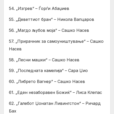
54. „Изгрев“ – Ѓорѓи Абаџиев
55. „Деветтиот бран“ – Никола Вапцаров
56. „Магдо љубов моја“ – Сашко Насев
57. „Прирачник за самоуништување“ – Сашко
Насев
58. „Лесни машки“ – Сашко Насев
59. „Последната камелија“ – Сара Џио
60. „Либрето Вагнер“ – Сашко Насев
61. „Еден незаборавен Божиќ“ – Лиса Клепас
62. „Галебот Џонатан Ливингстон“ – Ричард
Бах