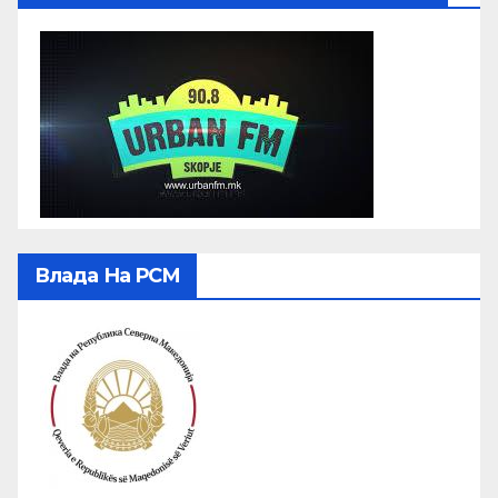
Влада На РСМ