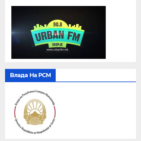
Влада На РСМ