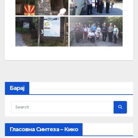
5
1
3
2
Барај
Гласовна Синтеза – Кико