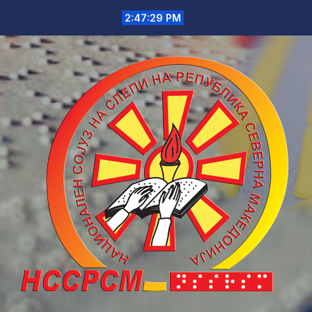
Skip
2:47:29 PM
to
content