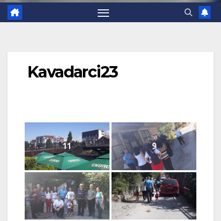
Kavadarci23
11
9
4
7