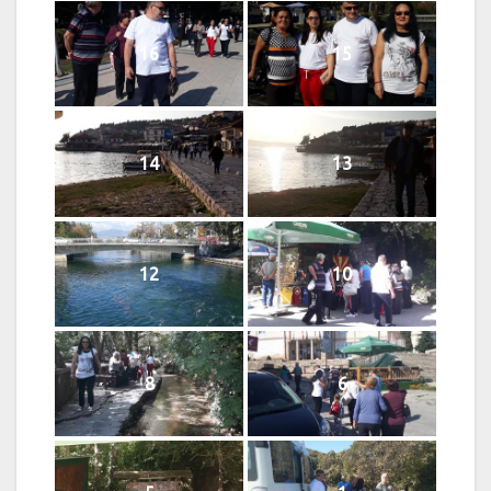
16
15
14
13
12
10
8
6