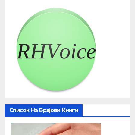
Список На Брајови Книги