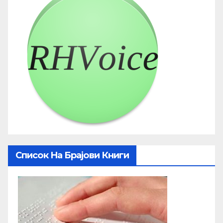
Список На Брајови Книги