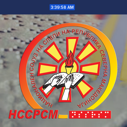
Skip
3:39:58 AM
to
content