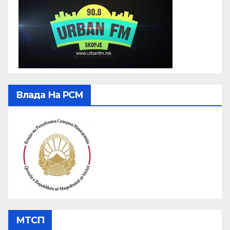
Влада На РСМ
МТСП