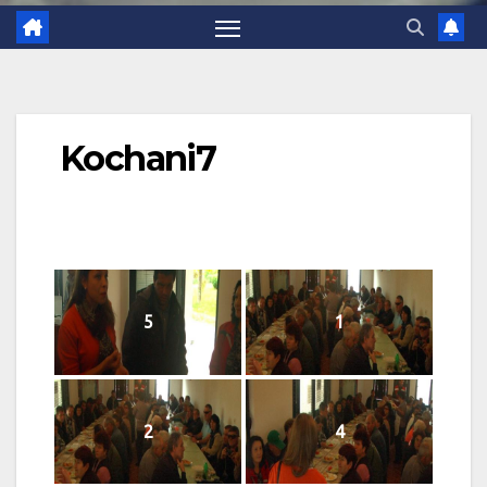
Kochani7
5
1
2
4