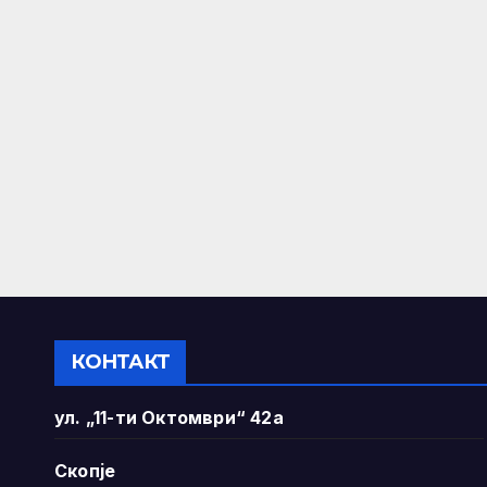
КОНТАКТ
ул. „11-ти Октомври“ 42а
Скопје