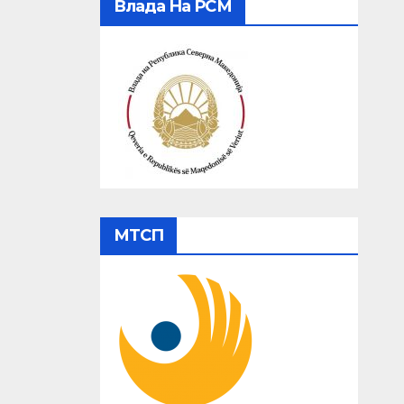
Влада На РСМ
МТСП