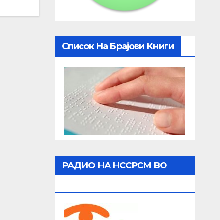
Список На Брајови Книги
РАДИО НА НССРСМ ВО
ЖИВО