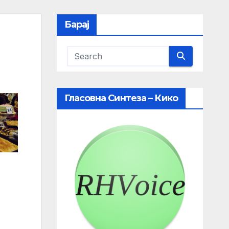
Барај
Гласовна Синтеза – Кико