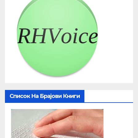
Список На Брајови Книги