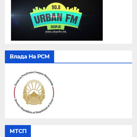
Влада На РСМ
МТСП