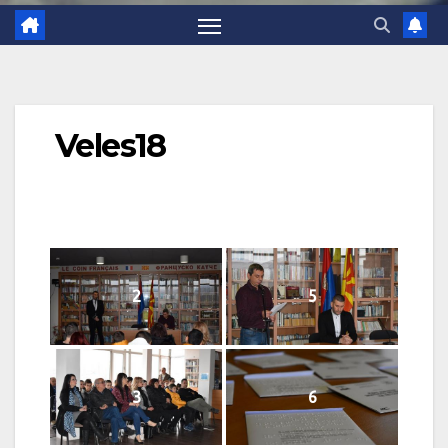
Veles18
2
5
3
6