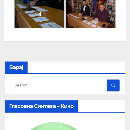
4
1
Барај
Гласовна Синтеза – Кико