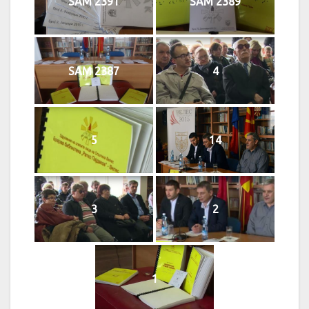
SAM 2391
SAM 2389
SAM 2387
4
5
14
3
2
1