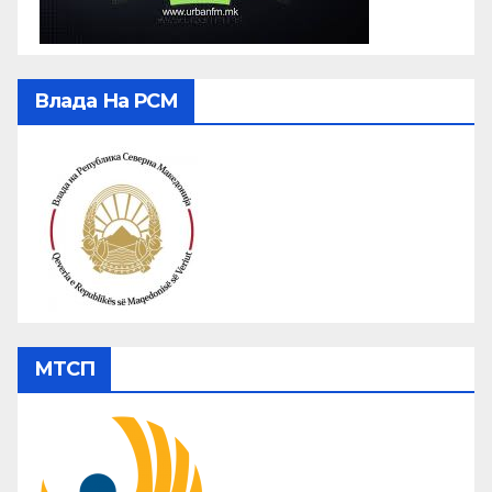
Влада На РСМ
МТСП