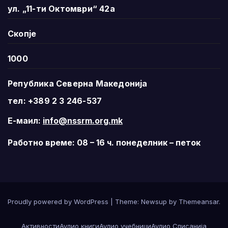
ул. „11-ти Октомври“ 42а
Скопје
1000
Република Северна Македонија
тел: +389 2 3 246-537
Е-маил:
info@nssrm.org.mk
Работно време: 08 – 16 ч. понеделник – петок
Proudly powered by WordPress
|
Theme:
Newsup
by
Themeansar
.
Активности
Аудио книги
Аудио учебници
Аудио Списанија