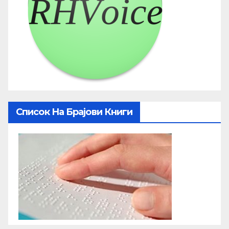
Список На Брајови Книги