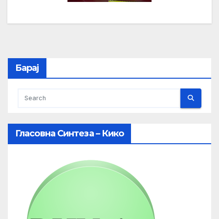
Барај
Гласовна Синтеза – Кико