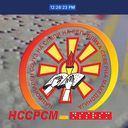
Skip
12:26:23 PM
to
content