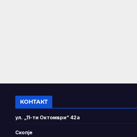
КОНТАКТ
ул. „11-ти Октомври“ 42а
Скопје