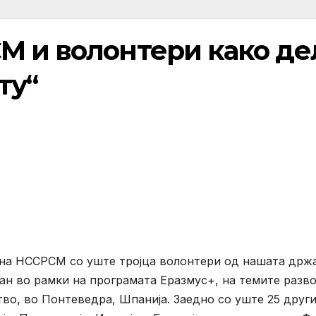
М и волонтери како де
ту“
и на НССРСМ со уште тројца волонтери од нашата држ
н во рамки на програмата Еразмус+, на темите разво
тво, во Понтеведра, Шпанија. Заедно со уште 25 друг