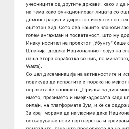
учесниците од другите држави, како и да
на тема како функционираат лицата со ош
демонстрација и директно искуство со тех
оштетен вид. Сето ова нашите членови зае
голем ангажман и посветеност, што му до
Инаку носител на проектот „Убунту“ беше ор
Шпанија, додека Националниот сојуз на сл
наша втора соработка со нив, по минатого
Waste).
Со цел дисеминација на активностите и ис
повикува да испратите е-порака на мејлот 
пораката ќе напишете „Пријава за дисемина
името, презимето и имејл-адресата каде шт
онлајн, на платформата Зум, и ќе се оддрж
За крај, мораме да нагласиме дека Национа
остварување нови партнерства и креирање
помладите, така што продолжете да не чит