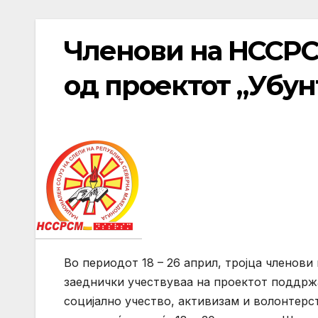
Членови на НССРС
од проектот „Убун
Во периодот 18 – 26 април, тројца членов
заеднички учествуваа на проектот поддржа
социјално учество, активизaм и волонтерс