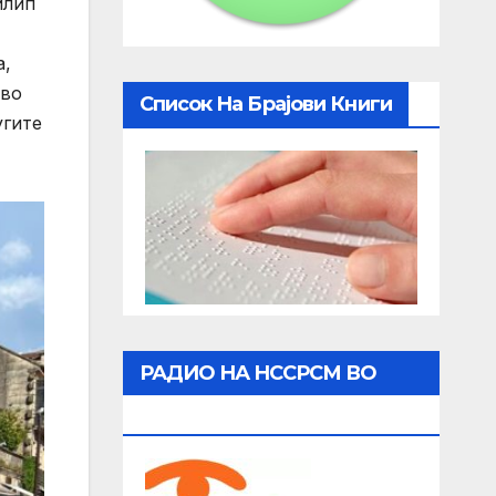
илип
а,
 во
Список На Брајови Книги
угите
РАДИО НА НССРСМ ВО
ЖИВО