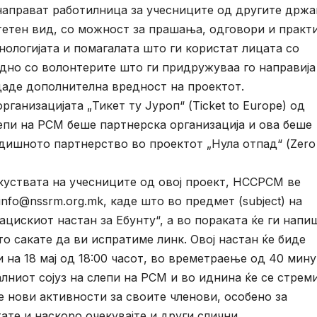
 направат работилница за учесниците од другите држ
тетен вид, со можност за прашања, одговори и практ
нологијата и помагалата што ги користат лицата со
дно со волонтерите што ги придружуваа го направија
даде дополнителна вредност на проектот.
ганизацијата „Тикет ту Јуроп“ (Ticket to Europe) од
епи на РСМ беше партнерска организација и ова беше
дишното партнерство во проектот „Нула отпад“ (Zero
куствата на учесниците од овој проект, НССРСМ ве
info@nssrm.org.mk, каде што во предмет (subject) на
цискиот настан за Ебунту“, а во пораката ќе ги напи
о сакате да ви испратиме линк. Овој настан ќе биде
и на 18 мај од 18:00 часот, во времетраење од 40 мину
лниот сојуз на слепи на РСМ и во иднина ќе се стрем
 нови активности за своите членови, особено за
ате и наскоро очекувајте и други слични