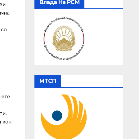
Влада На РСМ
ави
ична
 со
МТСП
шете
ти.
и кон