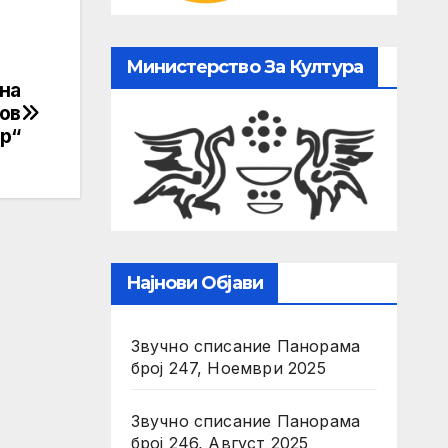
Министерство За Култура
 на
јов
р“
Најнови Објави
Звучно списание Панорама
број 247, Ноември 2025
Звучно списание Панорама
број 246, Август 2025