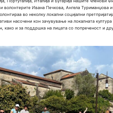
ја, Португалија, Италија и Бугарија нашите членови Ф
 и волонтерите Ивана Печкова, Ангела Туриманџова и
олонтираа во неколку локални социјални претпријатиј
ативи насочени кон зачувување на локалната култура
н, како и за поддршка на лицата со попреченост и др