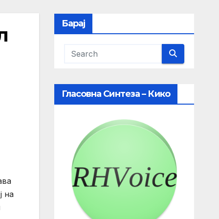
Барај
л
Гласовна Синтеза – Кико
ава
ј на
и