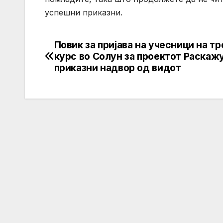
успешни приказни.
Повик за пријава на учесници на тр
Post
курс во Солун за проектот Раска
navigation
приказни надвор од видот