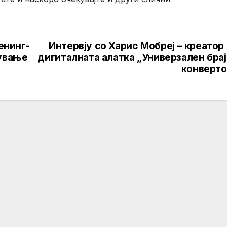
енинг-
Интервју со Харис Мобреј – креатор
жување
дигиталната алатка „Универзален бра
конверто