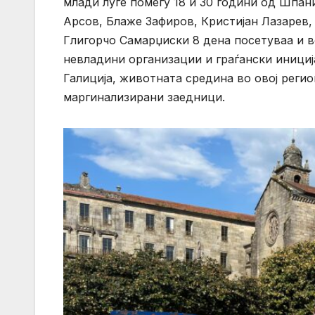
млади луѓе помеѓу 18 и 30 години од Шпани
Арсов, Блаже Зафиров, Кристијан Лазарев,
Глигорчо Самарџиски 8 дена посетуваа и в
невладини организации и граѓански инициј
Галиција, животната средина во овој регио
маргинализирани заедници.