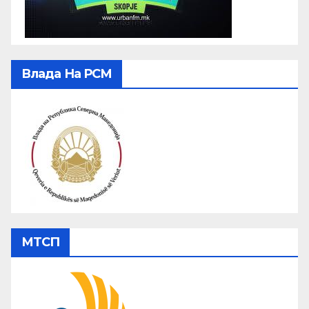
Влада На РСМ
МТСП