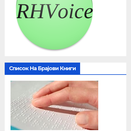
Список На Брајови Книги