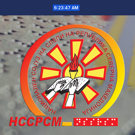
Skip
6:23:47 AM
to
content