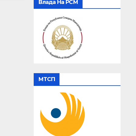
Влада На РСМ
МТСП