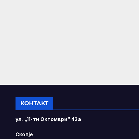
КОНТАКТ
ул. „11-ти Октомври“ 42а
Скопје