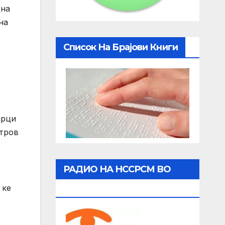
дна
на
Список На Брајови Книги
арци
етров
РАДИО НА НССРСМ ВО
 ке
ЖИВО