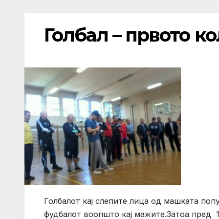
Голбал – првото ко
Голбалот кај слепите лица од машката попу
фудбалот воопшто кај мажите.Затоа пред 1