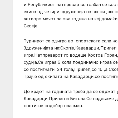
и Републчкиот натпревар во голбал се вост
екипа од четири здруженија на слепи ,член
четворо мечот за ова година на кој домаќ
Скопје.
Турнирот се одигра во спортската сала на
Здруженијата на:Скопје,Кавадарци,Прилеп 
игра.Натпреварот го водеше Костов Горан,
судија.Се играа 6 кола,поединачно играа с
со постигнати 24 гола,Прилеп,со 16 ,а Скоп
Трајче од екипата на Кавадарци,со постигн
До крајот на годината треба да се одржат
Кавадарци,Прилеп и Битола.Се надеваме д
постигне подобар пласман.