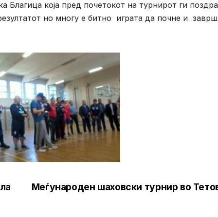
а Благица која пред почетокот на турнирот ги поздр
 резултатот но многу е битно играта да почне и заврш
ола
Меѓународен шаховски турнир во Тето