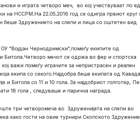
анови и играта четворо меч, во кој учествуваат по е
ки на НССРМ.На 22.05.2016 год се одигра првиот круг 
ин беше Здружението на слепи и лица со оштетен вид
 ОУ “Војдан Чернодримски”,помеѓу екипите од
и Битола.Четворо мечот се одржа во фер и спортска
 кој важи помеѓу играчите за непристрасен и реален
екоја екипа со секого.Најдобра беше екипата од Кавад
је и Битола со 11 и 10 гола. За најдобриот голготер, П
ати 18 гола , следуваше и парична награда.
 уште три четворомеча во Здруженијата на слепи во
ека како гости на овие турнири Скопското Здружение