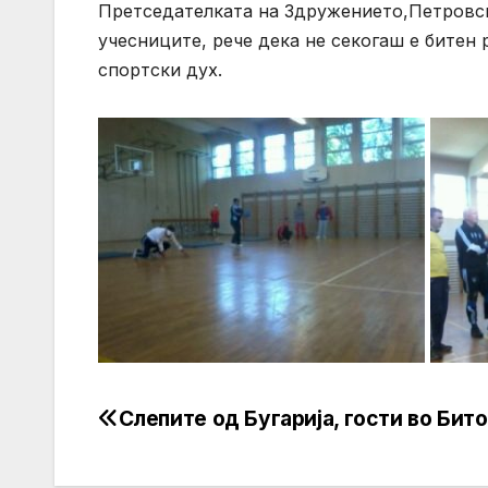
Претседателката на Здружението,Петровск
учесниците, рече дека не секогаш е битен
спортски дух.
Слепите од Бугарија, гости во Бит
Post
navigation