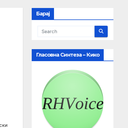
Барај
Гласовна Синтеза – Кико
ски