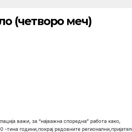
ло (четворо меч)
лација важи, за “најважна споредна” работа како,
0 -тина години,покрај редовните регионални,пријател