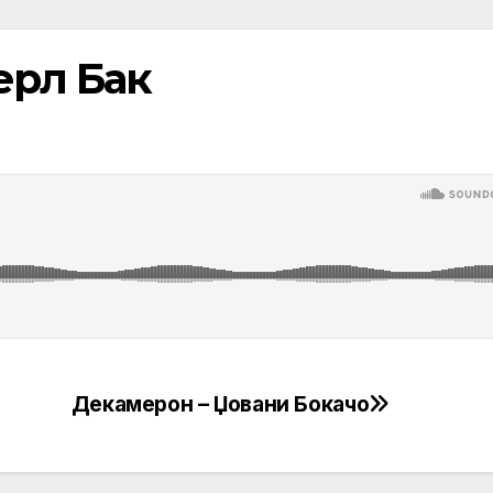
ерл Бак
Декамерон – Џовани Бокачо