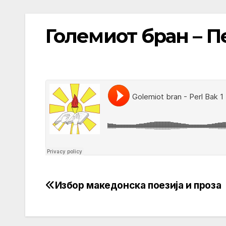
Големиот бран – П
Избор македонска поезија и проза
Post
navigation