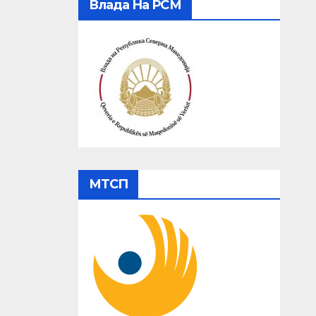
Влада На РСМ
МТСП