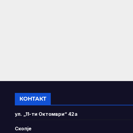
КОНТАКТ
ул. „11-ти Октомври“ 42а
Скопје