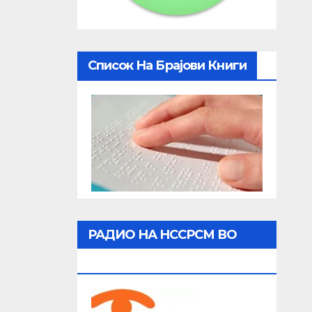
Список На Брајови Книги
РАДИО НА НССРСМ ВО
ЖИВО