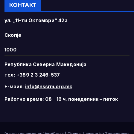
КОНТАКТ
ул. „11-ти Октомври“ 42а
Скопје
1000
Република Северна Македонија
тел: +389 2 3 246-537
Е-маил:
info@nssrm.org.mk
Работно време: 08 – 16 ч. понеделник – петок
Proudly powered by WordPress
|
Theme:
Newsup
by
Themeansar
.