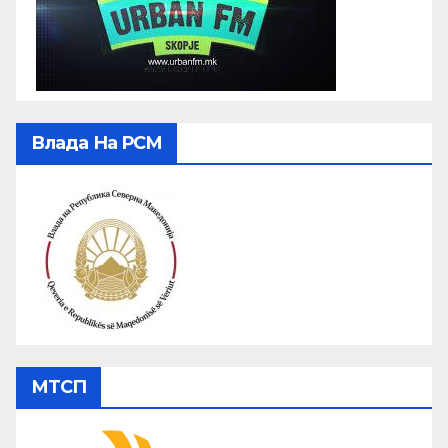
Влада На РСМ
МТСП