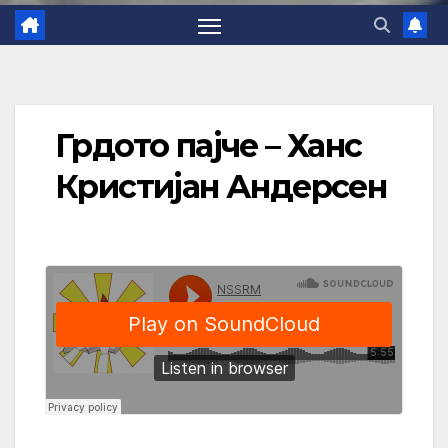
Грдото пајче – Ханс
Кристијан Андерсен