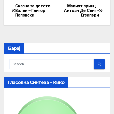
Сказна за детето
Малиот принц –
Post
Вилен – Глигор
Антоан Де Сент-
Поповски
Егзипери
navigation
Барај
Гласовна Синтеза – Кико