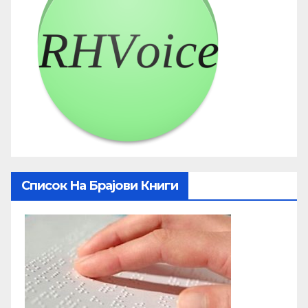
Список На Брајови Книги