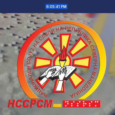
Skip
6:05:42 PM
to
content