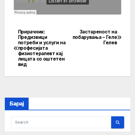
Прирачник:
Застареност на
Post
Предизвици
побарувања – Геле
потреби и услуги на
Гелев
navigation
професијата
физиотерапевт кај
лицата со оштетен
вид
Барај