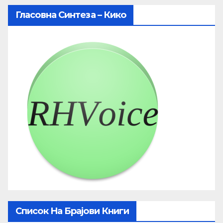
Гласовна Синтеза – Кико
Список На Брајови Книги