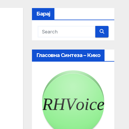
Барај
Гласовна Синтеза – Кико