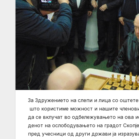
За Здружението на слепи и лица со оштете
што користиме можност и нашите членови
да се вклучат во одбележувањето на ова и
денот на ослободувањето на градот Скопје
пред учесници од други држави ја изразу