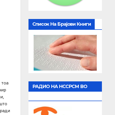
Список На Брајови Книги
 тоа
РАДИО НА НССРСМ ВО
нир
ЖИВО
и,
 што
гради