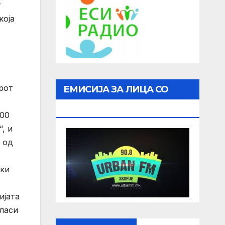
т
која
рот
ЕМИСИЈА ЗА ЛИЦА СО
ОШТЕТЕН ВИД
,00
, и
 од
ски
ијата
ласи