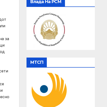
Влада На РСМ
дот
али
на за
оци
 од
МТСП
сети
се
ни
лесно