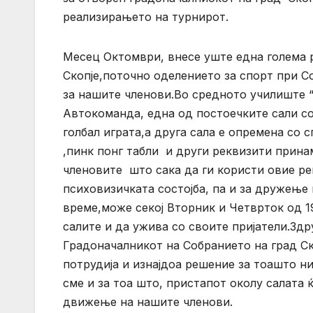
реализирањето на турнирот.
Месец Октомври, внесе уште една голема р
Скопје,поточно оделението за спорт при С
за нашите членови.Во средното училиште 
Автокоманда, една од постоечките сали с
голбал играта,а друга сала е опремена со
,пинк понг табли и други реквизити прина
членовите што сака да ги користи овие ре
психовизичката состојба, па и за дружење
време,може секој Вторник и Четврток од 1
салите и да ужива со своите пријатели.Здр
Градоначалникот на Собранието на град Ск
потрудија и изнајдоа решение за тоашто н
сме и за тоа што, пристапот околу салата 
движење на нашите членови.