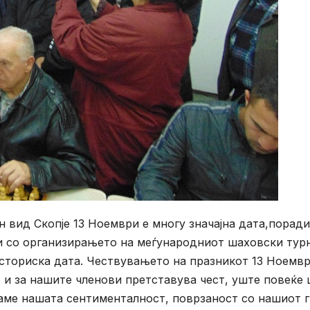
н вид Скопје 13 Ноември е многу значајна дата,поради
 со организирањето на меѓународниот шаховски тур
сториска дата. Чествувањето на празникот 13 Ноемвр
 и за нашите членови претставува чест, уште повеќе
ваме нашата сентименталност, поврзаност со нашиот 