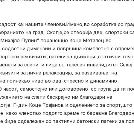
адост кај нашите членови.Имено,во соработка со гра
обранието на град Скопје,се отворија две спортски с
“Михајло Пупин“ поранешно Коце Металец во
о содветни димензии и површина комплетно е опреме
 спортски реквизити ,патеки за движење,статични точ
менети за слепи и лица со телесен инвалидитет.Секој
квизити за лична релаксација, за развивање на
 на поинакво ниво,во ова стресно и динамично
9 часот, самостојно или договорено со група да ги по
ужението на слепи бескрајно им благодари на
опје Г-дин Коце Трајанов и оделението за спорт,што 
ие како членство подолго време го баравме.Благодар
ќе биде одбележан со тактилни бетонски патеки за по