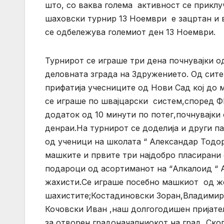
што, со ваква голема активност се прикл
шаховски турнир 13 Ноември е зацртан и в
се одбележува големиот ден 13 Ноември.
Турнирот се играше три дена почнувајки од 
деловната зграда на Здружението. Од сите 
прифатија учесниците од Нови Сад кој до 
се играше по швајцарски систем,според Ф
додаток од 10 минути по потег,почнувајки
денраи.На турнирот се доделија и други п
од ученици на школата “ Александар Тодор
машките и првите три најдобро пласирани
подароци од асортиманот на “Алкалоид “ 
жахисти.Се играше посебно машкиот од ж
шахистите;Костадиновски Зоран,Владимир
Кочовски Иван ,наш долгогодишен пријате
за отворен градоначалниокот на град Скоп