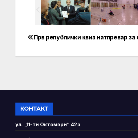
Прв републички квиз натпревар за
Post
navigation
КОНТАКТ
ул. „11-ти Октомври“ 42а