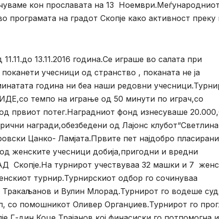
учуваме кон прославата на 13 Ноември.Меѓународнио
о програмата на градот Скопје како активност преку 
11.11.до 13.11.2016 година.Се играше во салата при
поканети учесници од странство , поканата не ја
минатата година ни беа наши редовни учесници.Турни
ИДЕ,со темпо на играње од 50 минути по играч,со
 од првиот потег.Наградниот фонд изнесуваше 20.000
арични награди,обезбедени од Лајонс клубот“Светлина“
овски Цанко- Ламјата.Првите пет најдобро пласирани
 од женските учесници добија,пригодни и вредни
АД Скопје.На турнирот учествуваа 32 машки и 7 жен
енскиот турнир.Турнирскиот одбор го сочинуваа
 Тракаљанов и Вулин Млорад.Турнирот го водеше суд
л, со помошникот Оливер Органџиев.Турнирот го прог
је Г-дин Коце Трајанов,кој финасиски го потпомогна и