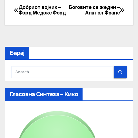
Добриот војник –
Боговите се жедни –
Post
Форд Медокс Форд
Анатол Франс
navigation
Барај
Гласовна Синтеза – Кико