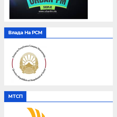
Влада На РСМ
МТСП