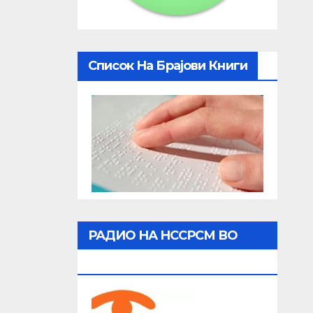
Список На Брајови Книги
РАДИО НА НССРСМ ВО
ЖИВО