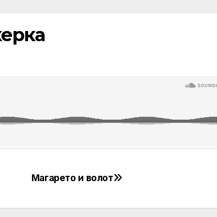
ќерка
Магарето и волот