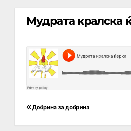
Мудрата кралска 
Добрина за добрина
Post
navigation