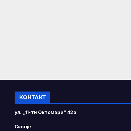
КОНТАКТ
ул. „11-ти Октомври“ 42а
Скопје