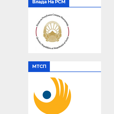
Влада На РСМ
МТСП