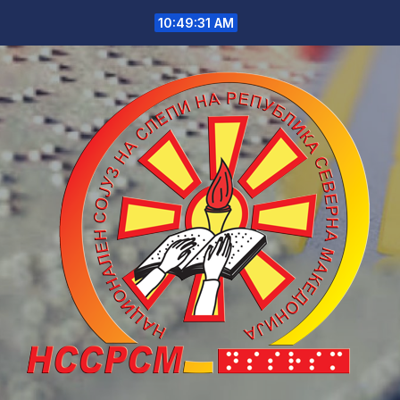
Skip
10:49:31 AM
to
content