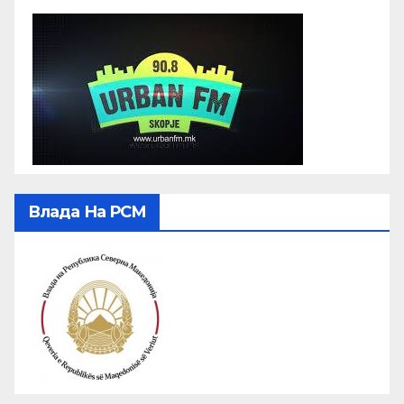
Влада На РСМ