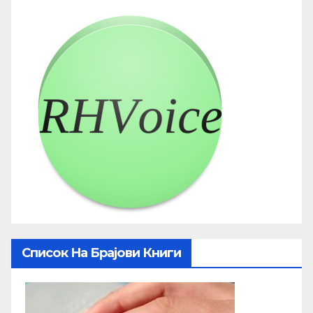
Список На Брајови Книги