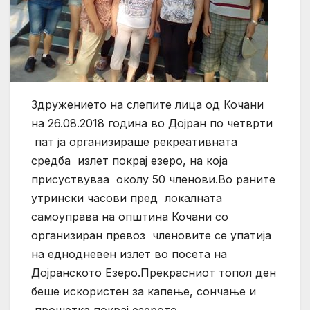
Здружението на слепите лица од Кочани
на 26.08.2018 година во Дојран по четврти
пат ја организираше рекреативната
средба излет покрај езеро, на која
присуствуваа околу 50 членови.Во раните
утрински часови пред локалната
самоуправа на општина Кочани со
организиран превоз членовите се упатија
на еднодневен излет во посета на
Дојранското Езеро.Прекрасниот топол ден
беше искористен за капење, сончање и