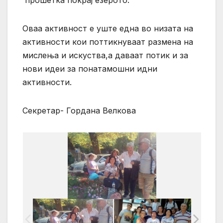
прошетка покрај езерото.
Оваа активност е уште една во низата на
активности кои поттикнуваат размена на
мислења и искуства,а даваат потик и за
нови идеи за понатамошни идни
активности.
Секретар- Гордана Велкова