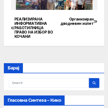
РЕАЛИЗИРАНА
Организиран
Post
ИНФОРМАТИВНА
дводневен излет
РАБОТИЛНИЦА
navigation
ПРАВО НА ИЗБОР ВО
КОЧАНИ
Барај
Гласовна Синтеза – Кико