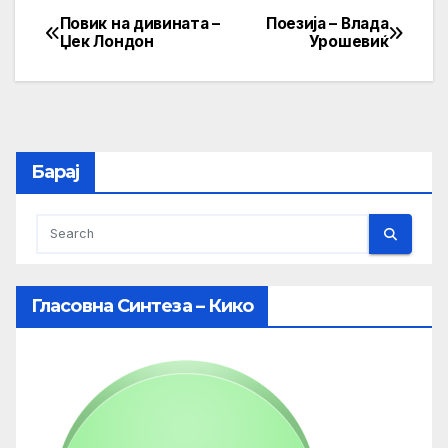
Повик на дивината –
Поезија – Влада
Post
Џек Лондон
Урошевиќ
navigation
Барај
Гласовна Синтеза – Кико