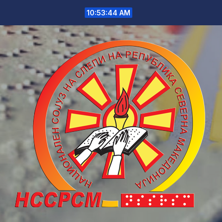
Skip
10:53:44 AM
to
content