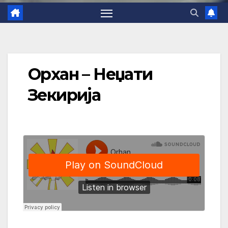
Орхан – Неџати
Зекирија