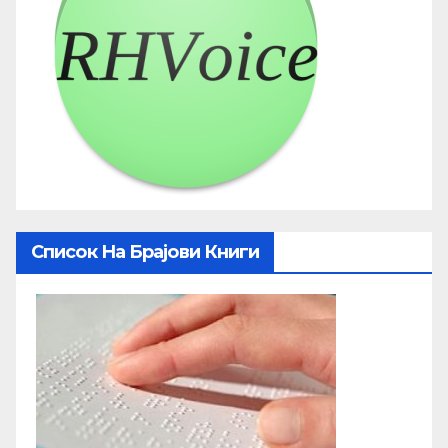
Список На Брајови Книги