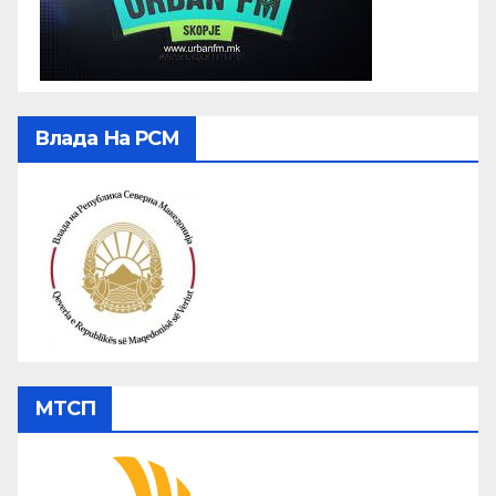
Влада На РСМ
МТСП