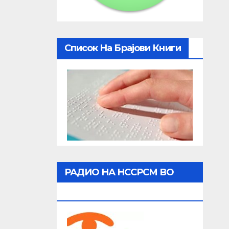
Список На Брајови Книги
РАДИО НА НССРСМ ВО
ЖИВО