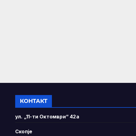
КОНТАКТ
ул. „11-ти Октомври“ 42а
Скопје