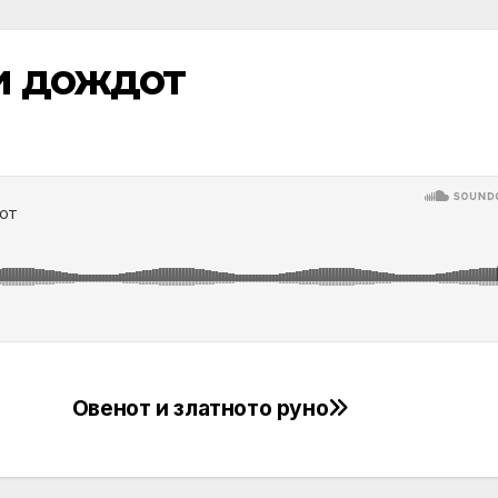
и дождот
Овенот и златното руно