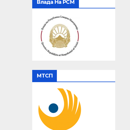
Влада На РСМ
МТСП