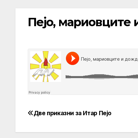
Пејо, мариовците 
Две приказни за Итар Пејо
Post
navigation