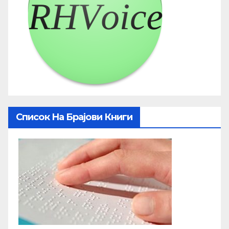
Список На Брајови Книги