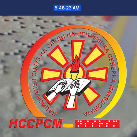
Skip
5:48:23 AM
to
content