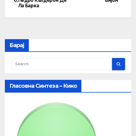
Педро Калдерон Де
Вијон
Ла Барка
navigation
Барај
Гласовна Синтеза – Кико