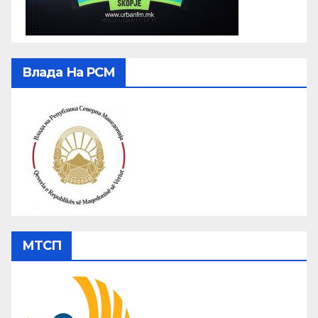
Влада На РСМ
МТСП