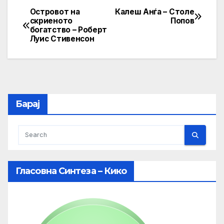
Островот на
Калеш Анѓа – Столе
Post
скриеното
Попов
богатство – Роберт
navigation
Луис Стивенсон
Барај
Гласовна Синтеза – Кико