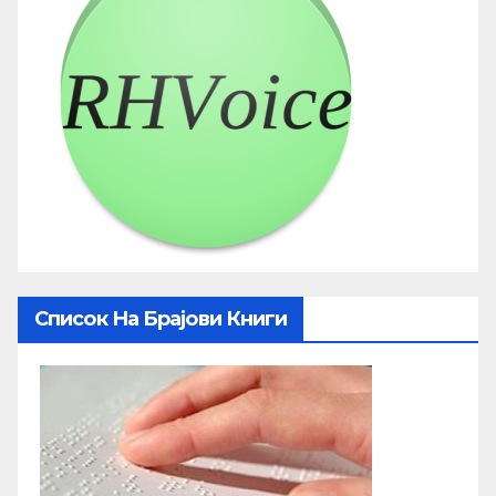
Список На Брајови Книги