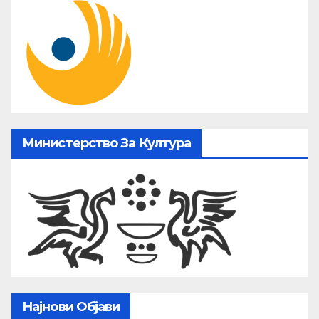
Министерство За Култура
Најнови Објави