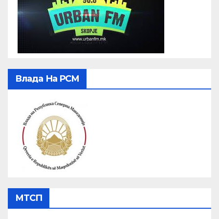
Влада На РСМ
МТСП