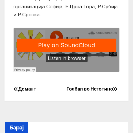
организација Софија, Р.Црна Гора, Р.Србија
и Р.Српска.
Демант
Голбал во Неготино
Post
navigation
Барај