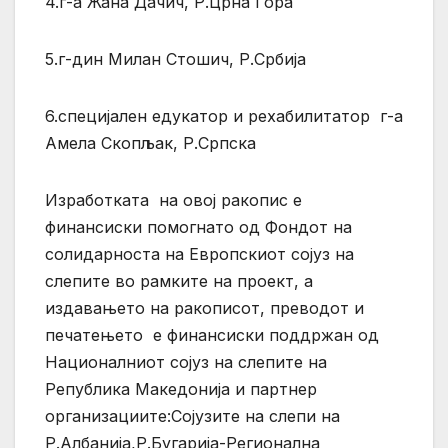
4.г-а Жана Дачич, Р.Црна Гора
5.г-дин Милан Стошич, Р.Србија
6.специјален едукатор и рехабилитатор г-а
Амела Скопљак, Р.Српска
Изработката на овој ракопис е
финансиски помогнато од Фондот на
солидарноста на Европскиот сојуз на
слепите во рамките на проект, а
издавањето на ракописот, преводот и
печатењето е финансиски поддржан од
Националниот сојуз на слепите на
Република Македонија и партнер
организациите:Сојузите на слепи на
Р.Албанија,Р.Бугарија-
Регионална