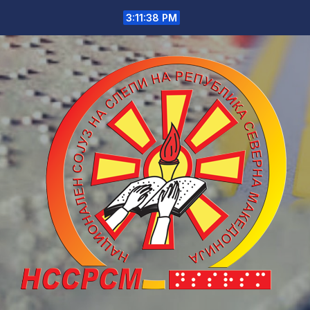
Skip
3:11:38 PM
to
content