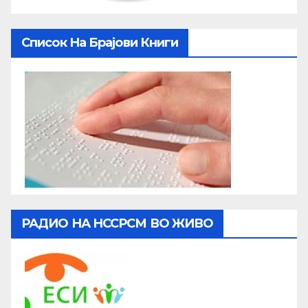
Список На Брајови Книги
РАДИО НА НССРСМ ВО ЖИВО