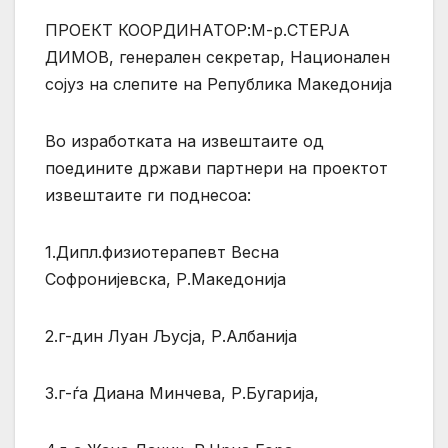
ПРОЕКТ КООРДИНАТОР:М-р.СТЕРЈА
ДИМОВ, генерален секретар, Национален
сојуз на слепите на Република Македонија
Во изработката на извештаите од
поедините држави партнери на проектот
извештаите ги поднесоа:
1.Дипл.физиотерапевт Весна
Софронијевска, Р.Македонија
2.г-дин Луан Љусја, Р.Албанија
3.г-ѓа Диана Минчева, Р.Бугарија,