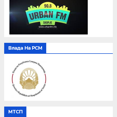
Влада На РСМ
МТСП