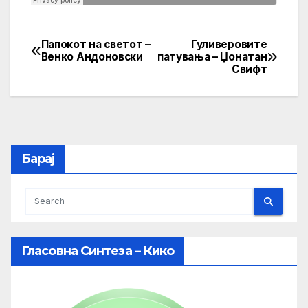
Папокот на светот –
Гуливеровите
Post
Венко Андоновски
патувања – Џонатан
Свифт
navigation
Барај
Гласовна Синтеза – Кико