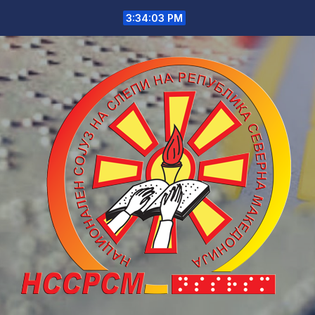
Skip
3:34:03 PM
to
content