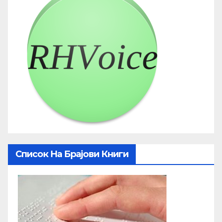
Список На Брајови Книги