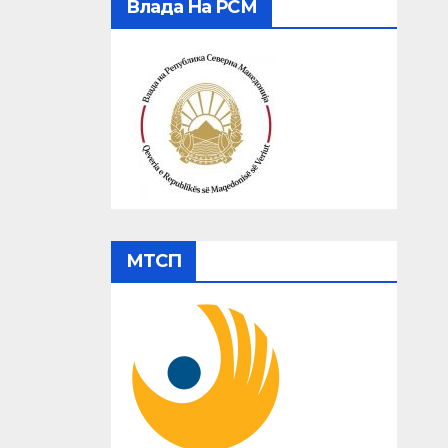
Влада На РСМ
МТСП