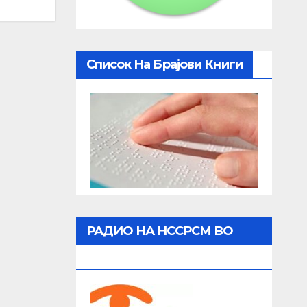
Список На Брајови Книги
РАДИО НА НССРСМ ВО
ЖИВО