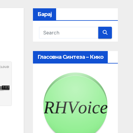
Барај
Гласовна Синтеза – Кико