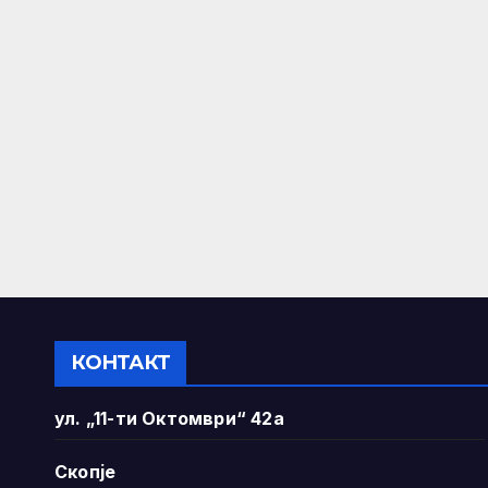
КОНТАКТ
ул. „11-ти Октомври“ 42а
Скопје