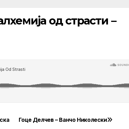
лхемија од страсти –
вска
Гоце Делчев – Ванчо Николески