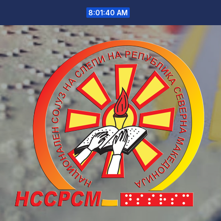
Skip
8:01:40 AM
to
content