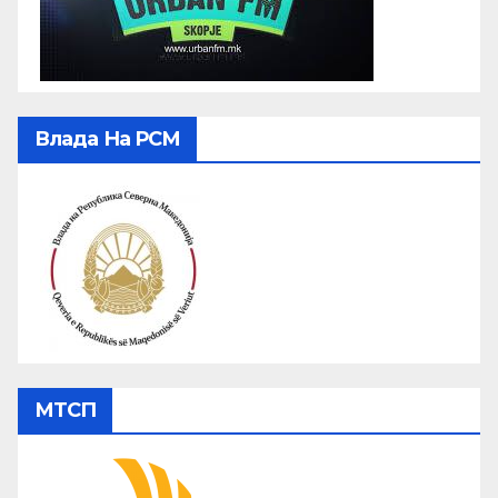
Влада На РСМ
МТСП