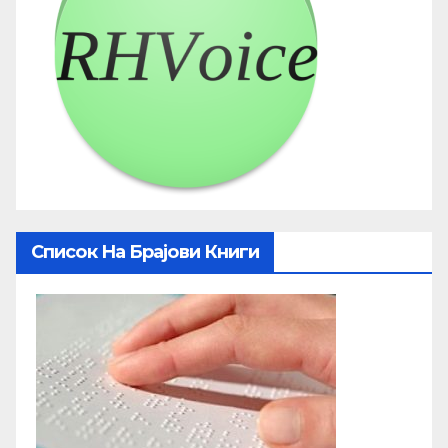
Список На Брајови Книги