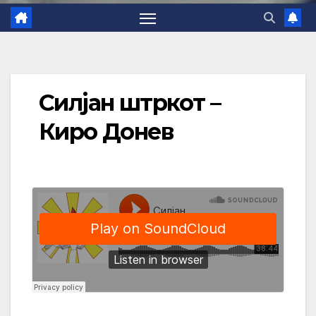
Силјан штркот –
Киро Донев