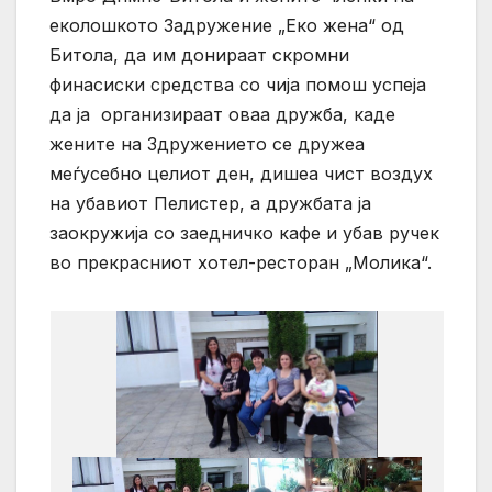
еколошкото Задружение „Еко жена“ од
Битола, да им донираат скромни
финасиски средства со чија помош успеја
да ја организираат оваа дружба, каде
жените на Здружението се дружеа
меѓусебно целиот ден, дишеа чист воздух
на убавиот Пелистер, а дружбата ја
заокружија со заедничко кафе и убав ручек
во прекрасниот хотел-ресторан „Молика“.