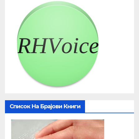
Список На Брајови Книги