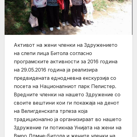
Активот на жени членки на Здружението
на слепи лица Битола согласно
програмските активности за 2016 година
на 29.05.2016 година ја реализира
предвидената еднодневна екскурзија со
посета на Националниот парк Пелистер.
Вредните членки на нашето Здружение со
своите вештини кои ги покажаја на денот
на Велигденската трпеза која
традиционално ја организираат во нашето
Здружение ги потикнаа Унијата на жени на
Вмро Дпмне-Битола и жените членки на