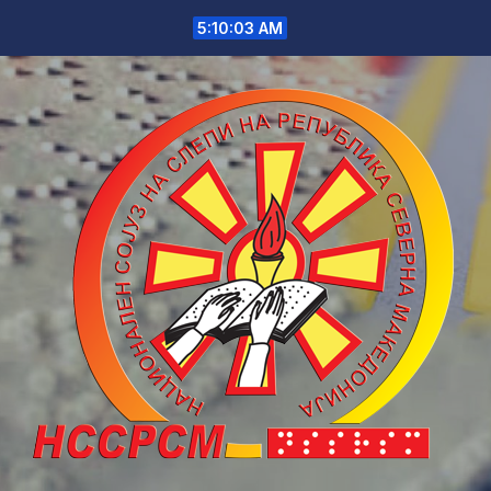
Skip
5:10:03 AM
to
content