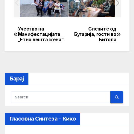
Учество на
Слепите од
Post
Манифестацијата
Бугарија, гости во
„Етно вешта жена”
Битола
navigation
Барај
Гласовна Синтеза – Кико