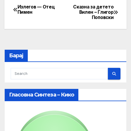
Излегов — Отец
Сказна за детето
Post
Пимен
Вилен – Глигор
Поповски
navigation
Барај
Гласовна Синтеза – Кико