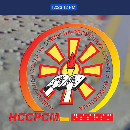
Skip
12:33:12 PM
to
content