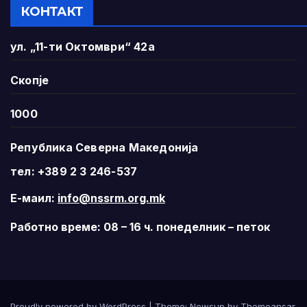
КОНТАКТ
ул. „11-ти Октомври“ 42а
Скопје
1000
Република Северна Македонија
тел: +389 2 3 246-537
Е-маил:
info@nssrm.org.mk
Работно време: 08 – 16 ч. понеделник – петок
Proudly powered by WordPress
|
Theme:
Newsup
by
Themeansar
.