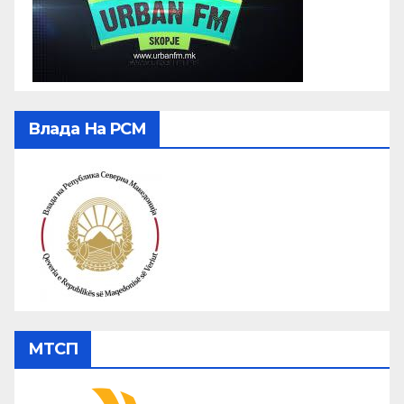
Влада На РСМ
МТСП