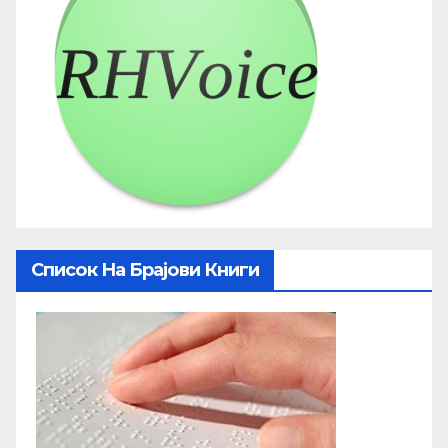
Список На Брајови Книги