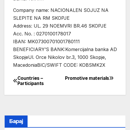
Company name:
NACIONALEN SOJUZ NA
SLEPITE NA RM SKOPJE
Address:
UL. 29 NOEMVRI BR.46 SKOPJE
Acc. No. :
0270100178017
IBAN:
MK07300701001780111
BENEFICIARY’S BANK:Komercijalna banka AD
SkopjeUl. Orce Nikolov br.3, 1000 Skopje,
MacedoniaBIC/SWIFT CODE:
KOBSMK2X
Countries –
Promotive materials
Post
Participants
navigation
Барај