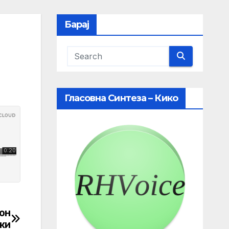
Барај
Гласовна Синтеза – Кико
он
ки