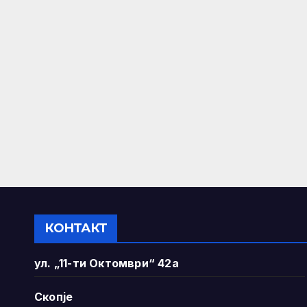
КОНТАКТ
ул. „11-ти Октомври“ 42а
Скопје