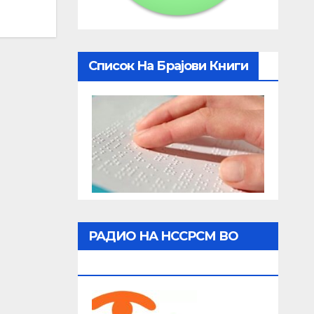
Список На Брајови Книги
РАДИО НА НССРСМ ВО
ЖИВО