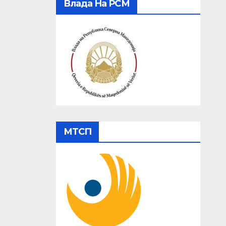
Влада На РСМ
МТСП