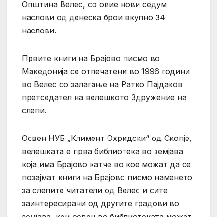
Општина Велес, со овие нови седум
наслови од денеска брои вкупно 34
наслови.
Првите книги на Брајово писмо во
Македонија се отпечатени во 1996 години
во Велес со залагање на Ратко Пајдаков
претседател на велешкото Здружение на
слепи.
Освен НУБ „Климент Охридски“ од Скопје,
велешката е прва библиотека во земјава
која има Брајово катче во кое можат да се
позајмат книги на Брајово писмо наменето
за слепите читатели од Велес и сите
заинтересирани од другите градови во
земјава, кои освен во библиотеката можат