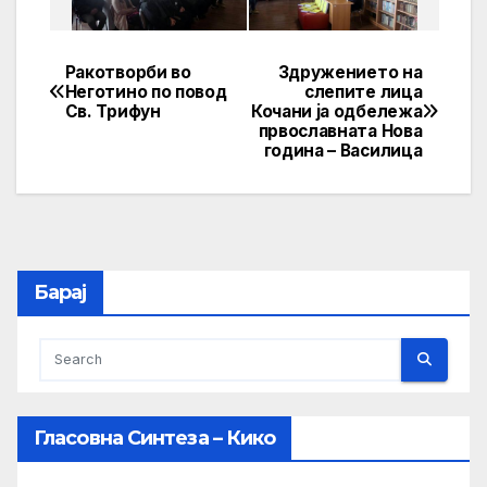
Ракотворби во
Здружението на
Post
Неготино по повод
слепите лица
Св. Трифун
Кочани ја одбележа
navigation
првославната Нова
година – Василица
Барај
Гласовна Синтеза – Кико