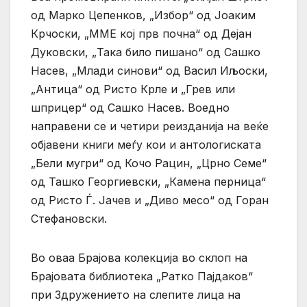
од Марко Цепенков, „Избор“ од Јоаким
Крчоски, „ММЕ кој прв почна“ од Дејан
Дуковски, „Така било пишано“ од Сашко
Насев, „Млади синови“ од Васил Иљоски,
„Антица“ од Ристо Крле и „Грев или
шприцер“ од Сашко Насев. Воедно
направени се и четири реизданија на веќе
објавени книги меѓу кои и антологиската
„Бели мугри“ од Кочо Рацин, „Црно Семе“
од Ташко Георгиевски, „Камена перница“
од Ристо Ѓ. Јачев и „Диво месо“ од Горан
Стефановски.
Во оваа Брајова колекција во склоп на
Брајовата библиотека „Ратко Пајдаков“
при Здружението на слепите лица на