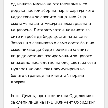
од нашата мисија не отстапуваме и се
додека постои збор на парче хартија кој е
недостапен за слепите лица, ние ќе ја
сметаме нашата мисија за незавршена и
нецелосна. Литературата е наменета за
сите и треба да биде достапна за сите.
Затоа што слепилото е само состојба и не
смее никако да биде пречка за слепите
лица да останат посиромашни за целото
книжевно наследство на овој свет, за сета
мудрост на овој свет акумулирана на
белите страници на книгата“, порача
Крајчев.
Коце Димов, претставник на Одделението
за слепи лица на НУБ „Климент Охридски“