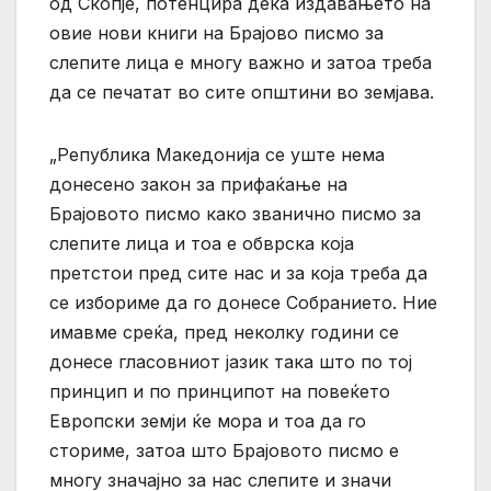
од Скопје, потенцира дека издавањето на
овие нови книги на Брајово писмо за
слепите лица е многу важно и затоа треба
да се печатат во сите општини во земјава.
„Република Македонија се уште нема
донесено закон за прифаќање на
Брајовото писмо како званично писмо за
слепите лица и тоа е обврска која
претстои пред сите нас и за која треба да
се избориме да го донесе Собранието. Ние
имавме среќа, пред неколку години се
донесе гласовниот јазик така што по тој
принцип и по принципот на повеќето
Европски земји ќе мора и тоа да го
сториме, затоа што Брајовото писмо е
многу значајно за нас слепите и значи