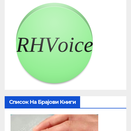
Список На Брајови Книги