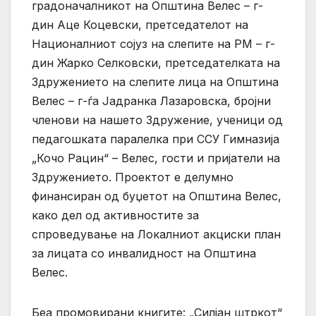
градоначалникот на Општина Велес – г-
дин Аце Коцевски, претседателот на
Националниот сојуз на слепите на РМ – г-
дин Жарко Селковски, претседателката на
Здружението на слепите лица на Општина
Велес – г-ѓа Јадранка Лазаровска, бројни
членови на нашето Здружение, ученици од
педагошката паралелка при ССУ Гимназија
„Кочо Рацин“ – Велес, гости и пријатели на
Здружението. Проектот е делумно
финансиран од буџетот на Општина Велес,
како дел од активностите за
спроведување на Локалниот акциски план
за лицата со инвалидност на Општина
Велес.
Беа промовирани книгите: „Силјан штркот“