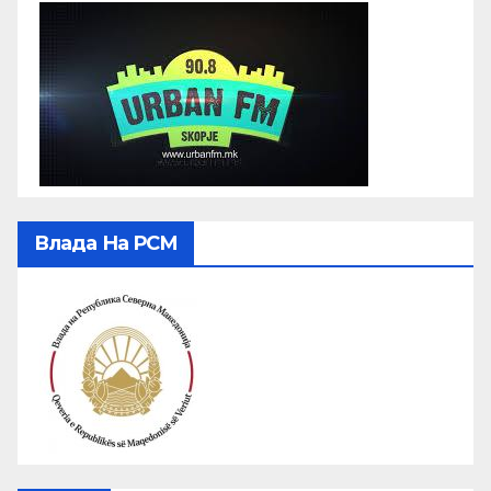
Влада На РСМ