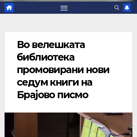
Во велешката
библиотека
промовирани нови
седум книги на
Брајово писмо