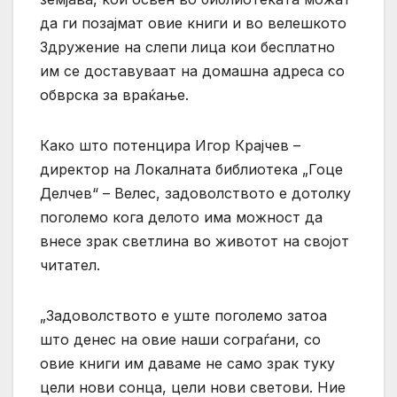
да ги позајмат овие книги и во велешкото
Здружение на слепи лица кои бесплатно
им се доставуваат на домашна адреса со
обврска за враќање.
Како што потенцира Игор Крајчев –
директор на Локалната библиотека „Гоце
Делчев“ – Велес, задоволството е дотолку
поголемо кога делото има можност да
внесе зрак светлина во животот на својот
читател.
„Задоволството е уште поголемо затоа
што денес на овие наши сограѓани, со
овие книги им даваме не само зрак туку
цели нови сонца, цели нови светови. Ние