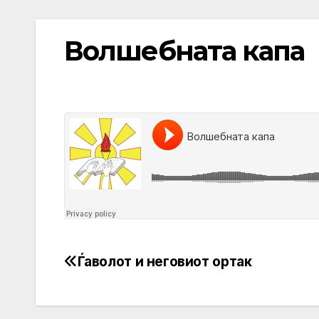
Волшебната капа
Ѓаволот и неговиот ортак
Post
navigation