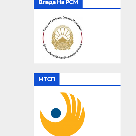
Влада На РСМ
МТСП