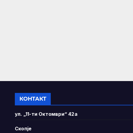
КОНТАКТ
ул. „11-ти Октомври“ 42а
Скопје