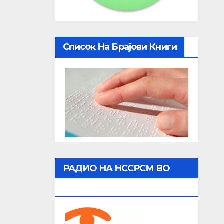
Список На Брајови Книги
РАДИО НА НССРСМ ВО
ЖИВО