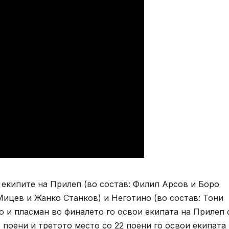
 екипите на Прилеп (во состав: Филип Арсов и Боро
Мицев и Жанко Станков) и Неготино (во состав: Тони
о и пласман во финалето го освои екипата на Прилеп 
 поени и третото место со 22 поени го освои екипата