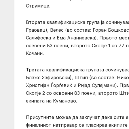
Струмица.
Втората квалификациска група ја сочинува
Граовац), Велес (во состав: Горан Бошковс
Салифоска и Ема Ананиевска). Првото мест
освоени 83 поени, второто Скопје 1 со 77 
Кочани.
Третата квалификациска група ја сочинуваа
Блаже Зафировски), Штип (во состав: Нико
Христијан Ѓорѓевиќ и Ријад Сулејмани). Пр
Скопје 2 со освоени 83 поени, второто Шти
екипата на Куманово.
Присутните можеа да заклучат дека сите е
финалниот натпревар се пласираа екипите н