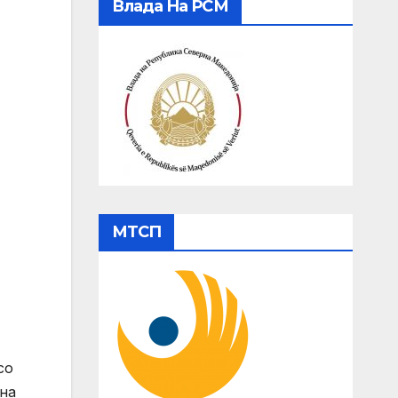
Влада На РСМ
МТСП
со
 на