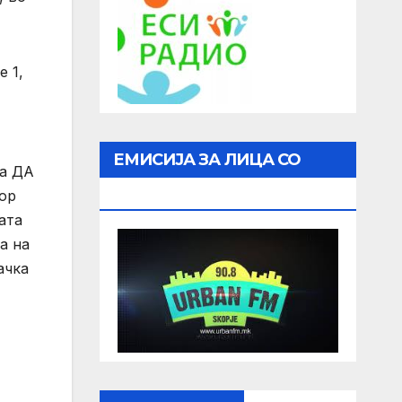
е 1,
ЕМИСИЈА ЗА ЛИЦА СО
за ДА
ОШТЕТЕН ВИД
бор
ата
а на
ачка