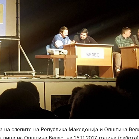
 на слепите на Република Македонија и Општина Веле
лица на Општина Велес, на 25.11.2017 година (сабота)