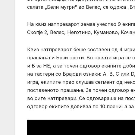
салата „Бели мугри“ во Велес, се одржа „В
На квиз натпреварот земаа учество 9 екипи
Скопје 2, Велес, Неготино, Куманово, Коча
Квиз натпреварот беше составен од 4 игри
прашања и Брзи прсти. Во првата игра се о
и В за НЕ, а за точен одговор екипите доб
на тастери со Брајови ознаки: A, B, C или 
игра, екипите прво слушаа сегмент од неко
поставеното прашање. За точен одговор е
во сите натпревари. Се одговараше на пос
одговор екипите добиваа по 10 поени, а за