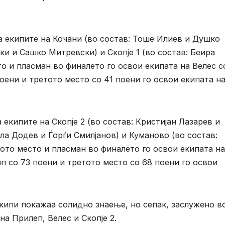
а екипите на Кочани (во состав: Тоше Илиев и Душко
ки и Сашко Митревски) и Скопје 1 (во состав: Беира
о и пласман во финалето го освои екипата на Велес с
поени и третото место со 41 поени го освои екипата н
 екипите на Скопје 2 (во состав: Кристијан Лазарев и
ла Додев и Ѓорѓи Смилјанов) и Куманово (во состав:
вото место и пласман во финалето го освои екипата на
п со 73 поени и третото место со 68 поени го освои
кипи покажаа солидно знаење, но сепак, заслужено в
а Прилеп, Велес и Скопје 2.