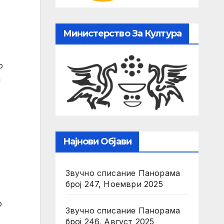
Министерство За Култура
о
а
Најнови Објави
Звучно списание Панорама
број 247, Ноември 2025
о
Звучно списание Панорама
број 246, Август 2025