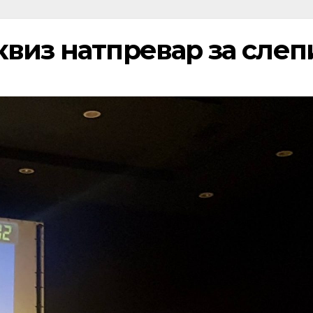
виз натпревар за слеп