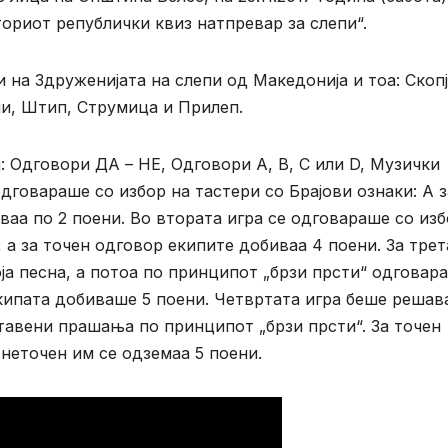
ториот републички квиз натпревар за слепи“.
 на Здруженијата на слепи од Македонија и тоа: Скопј
ни, Штип, Струмица и Прилеп.
: Одговори ДА – НЕ, Одговори A, B, C или D, Музички
дговараше со избор на тастери со Брајови ознаки: А 
иваа по 2 поени. Во втората игра се одговараше со из
D, а за точен одговор екипите добиваа 4 поени. За трет
ја песна, а потоа по принципот „брзи прсти“ одговара
кипата добиваше 5 поени. Четвртата игра беше решав
тавени прашања по принципот „брзи прсти“. За точен
 неточен им се одземаа 5 поени.