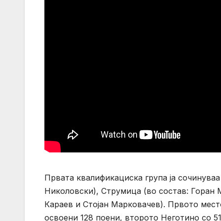
Првата квалификациска група ја сочинуваа
Николовски), Струмица (во состав: Горан 
Караев и Стојан Марковачев). Првото мест
освоени 128 поени, второто Неготино со 51