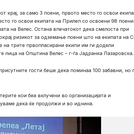
от крај, за само 3 поени, првото место го освои екипа
место го освои екипата на Прилеп со освоени 98 поени
пата на Велес. Остана впечатокот дека смелоста при
окрај ризикот за одземање поени што на екипата на С
е на трите првопласирани екипи им ги додели
е лица на Општина Велес – г-ѓа Јадранка Лазаровска.
рисутните гости беше дека поминаа 100 забавни, но 
ерите кои беа вклучени во организацијата и
еруваме дека ќе продолжи и во иднина.