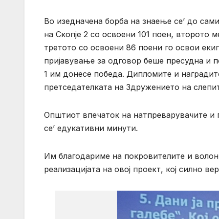
Во изедначена борба на знаење се’ до сами
на Скопје 2 со освоени 101 поен, второто 
третото со освоени 86 поени го освои еки
пријавување за одговор беше пресудна и п
1 им донесе победа. Дипломите и наградит
претседателката на Здружението на слепит
Општиот впечаток на натпреварувачите и п
се’ едукативни минути.
Им благодариме на покровителите и волонт
реализацијата на овој проект, кој силно в