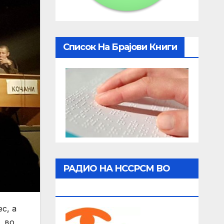
Список На Брајови Книги
РАДИО НА НССРСМ ВО
ЖИВО
с, а
, во