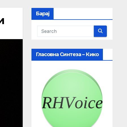
Барај
и
Гласовна Синтеза – Кико