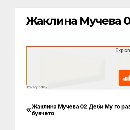
Жаклина Мучева 0
Жаклина Мучева 02 Деби Му го ра
Post
бувчето
navigation