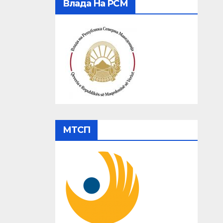
Влада На РСМ
МТСП