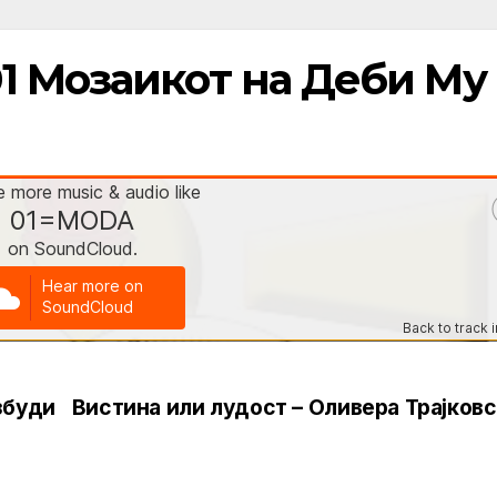
1 Мозаикот на Деби Му
збуди
Вистина или лудост – Оливера Трајков