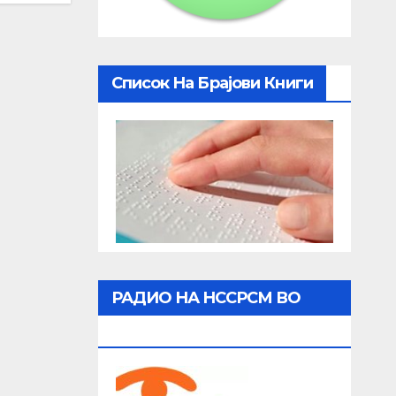
Список На Брајови Книги
РАДИО НА НССРСМ ВО
ЖИВО