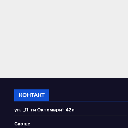
КОНТАКТ
ул. „11-ти Октомври“ 42а
Скопје