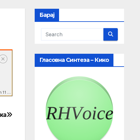
Барај
Гласовна Синтеза – Кико
ска