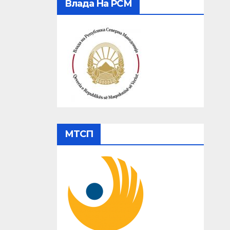
Влада На РСМ
МТСП