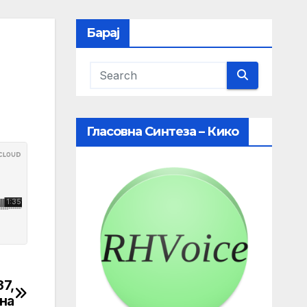
Барај
Гласовна Синтеза – Кико
37,
на