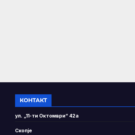
КОНТАКТ
ул. „11-ти Октомври“ 42а
Скопје