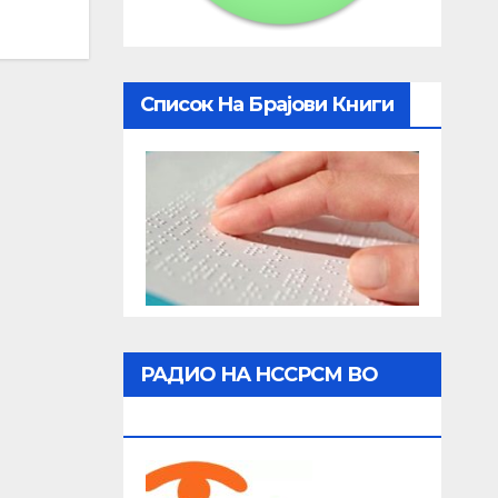
Список На Брајови Книги
РАДИО НА НССРСМ ВО
ЖИВО