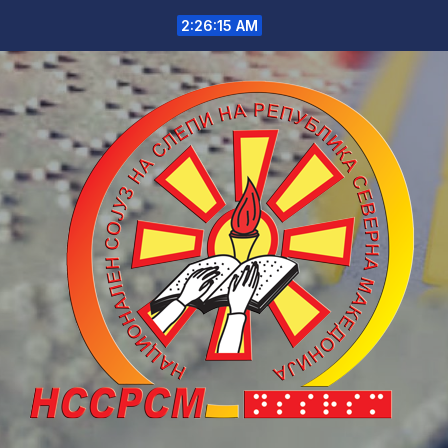
Skip
2:26:15 AM
to
content