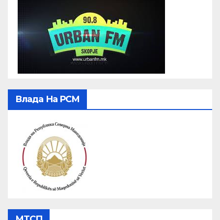
Влада На РСМ
МТСП