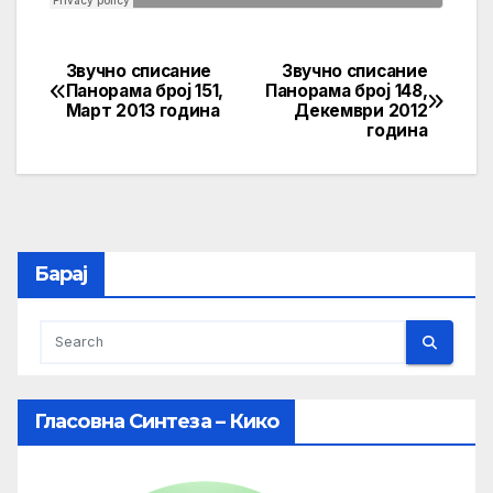
Звучно списание
Звучно списание
Post
Панорама број 151,
Панорама број 148,
Март 2013 година
Декември 2012
navigation
година
Барај
Гласовна Синтеза – Кико