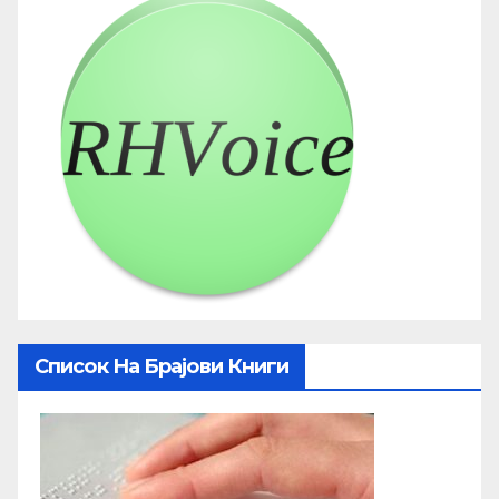
Список На Брајови Книги