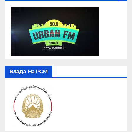
Влада На РСМ