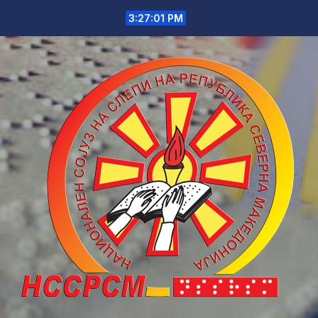
Skip
3:27:01 PM
to
content