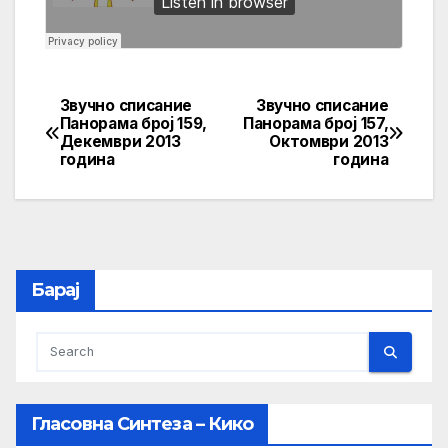
Звучно списание
Звучно списание
Post
Панорама број 159,
Панорама број 157,
Декември 2013
Октомври 2013
navigation
година
година
Барај
Гласовна Синтеза – Кико