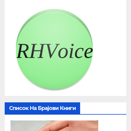
Список На Брајови Книги