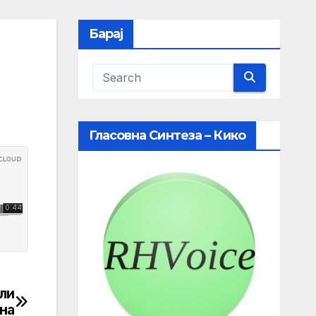
Барај
Гласовна Синтеза – Кико
ули
ина