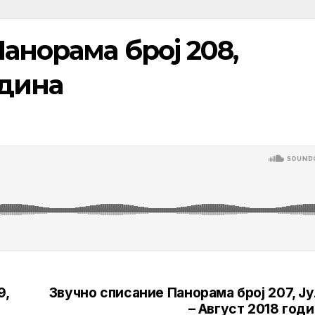
анорама број 208,
одина
9,
Звучно списание Панорама број 207, Ј
– Август 2018 год