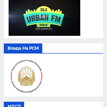
Влада На РСМ
МТСП