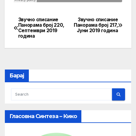
Звучно списание
Звучно списание
Post
Панорама број 220,
Панорама број 217,
Септември 2019
Јуни 2019 година
navigation
година
Барај
Гласовна Синтеза – Кико