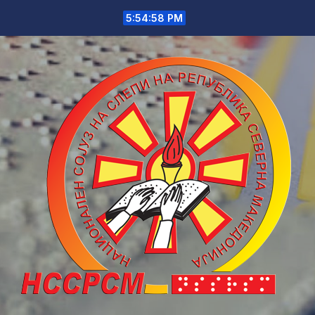
Skip
5:54:58 PM
to
content