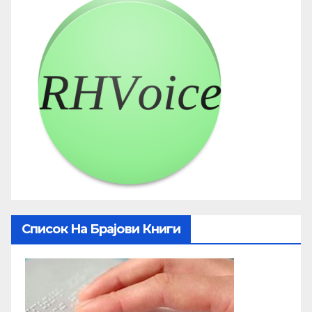
Список На Брајови Книги