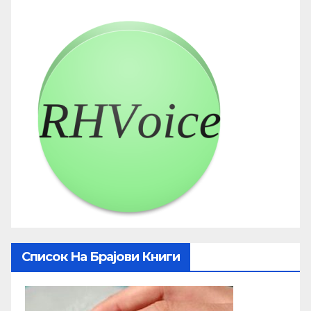
Список На Брајови Книги