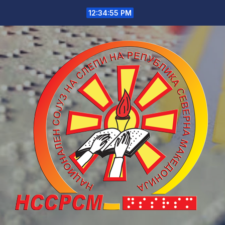
Skip
12:34:55 PM
to
content