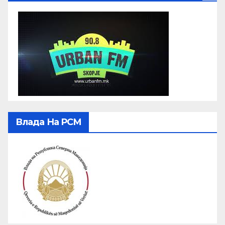
Влада На РСМ