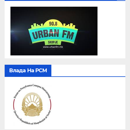
Влада На РСМ