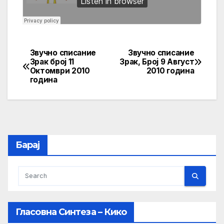
Звучно списание
Звучно списание
Post
Зрак број 11
Зрак, Број 9 Август
Октомври 2010
2010 година
navigation
година
Барај
Гласовна Синтеза – Кико