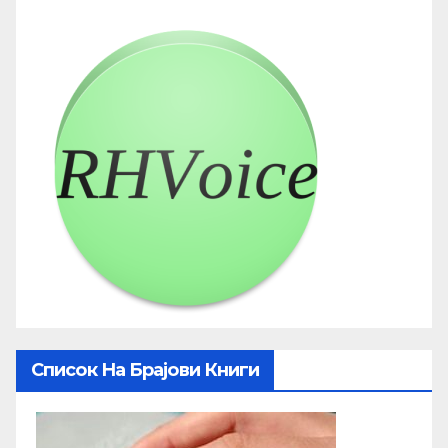
Список На Брајови Книги